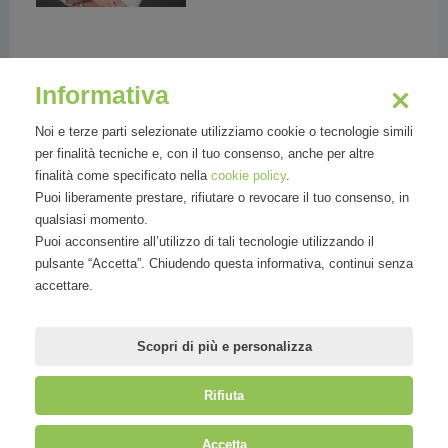
Corna Pellegrini Paola
Informativa
Presidente di AICEO - Associazione Italiana
CEO
Noi e terze parti selezionate utilizziamo cookie o tecnologie simili
per finalità tecniche e, con il tuo consenso, anche per altre
finalità come specificato nella
cookie policy
.
Puoi liberamente prestare, rifiutare o revocare il tuo consenso, in
qualsiasi momento.
Puoi acconsentire all’utilizzo di tali tecnologie utilizzando il
Dal 2011 Paola Corna Pellegrini è Amministratore
pulsante “Accetta”. Chiudendo questa informativa, continui senza
Delegato e Direttore Generale di Allianz Partners in
accettare.
Italia, la società del Gruppo Allianz, leader mondiale
nell’assicurazione viaggio, nell’assistenza e nei servizi
alla
Scopri di più e personalizza
Rifiuta
©
Mirandola Comunicazione S.r.l.
| P.IVA IT09580130962 | Cap. Soc.
Accetta