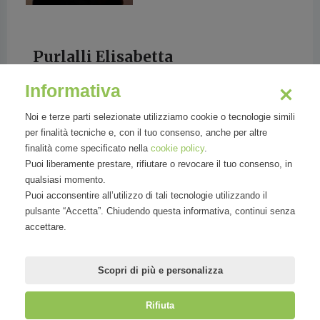
Purlalli Elisabetta
Senior Vice President & Head of Equity
Informativa
Valorization di ENI
Noi e terze parti selezionate utilizziamo cookie o tecnologie simili
per finalità tecniche e, con il tuo consenso, anche per altre
finalità come specificato nella
cookie policy
.
Puoi liberamente prestare, rifiutare o revocare il tuo consenso, in
qualsiasi momento.
Senior Vice President in Eni.
Puoi acconsentire all’utilizzo di tali tecnologie utilizzando il
Dopo una laurea in legge e un Master conseguito con il
pulsante “Accetta”. Chiudendo questa informativa, continui senza
massimo dei voti in Germania, lavora per cinque anni
accettare.
nella consulenza prima di approdare in Eni nel 1999
coprendo diverse posizioni rilevanti nel business d
Scopri di più e personalizza
Rifiuta