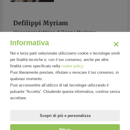
Defilippi Myriam
Vicecaporedattrice di Donna Moderna
Informativa
Noi e terze parti selezionate utilizziamo cookie o tecnologie simili
per finalità tecniche e, con il tuo consenso, anche per altre
finalità come specificato nella
cookie policy
.
Giornalista professionista nata a Ivrea, oggi lavora in
Puoi liberamente prestare, rifiutare o revocare il tuo consenso, in
Mondadori come caporedattore attualità a Donna
qualsiasi momento.
Moderna.
Puoi acconsentire all’utilizzo di tali tecnologie utilizzando il
pulsante “Accetta”. Chiudendo questa informativa, continui senza
Dopo il Liceo Classico, consegue la laurea all’Università
accettare.
degli Studi di Torino.
Ama l'8, la cannella,
Scopri di più e personalizza
Rifiuta