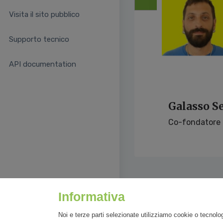
Visita il sito pubblico
Supporto tecnico
API documentation
Galasso S
Co-fondatore It
Informativa
Noi e terze parti selezionate utilizziamo cookie o tecnolog