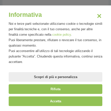
Informativa
Merletti Matteo
Noi e terze parti selezionate utilizziamo cookie o tecnologie simili
Country Manager Italy presso Vinokilo
per finalità tecniche e, con il tuo consenso, anche per altre
finalità come specificato nella
cookie policy
.
Puoi liberamente prestare, rifiutare o revocare il tuo consenso, in
qualsiasi momento.
Puoi acconsentire all’utilizzo di tali tecnologie utilizzando il
pulsante “Accetta”. Chiudendo questa informativa, continui senza
accettare.
Scopri di più e personalizza
Rifiuta
©
Mirandola Comunicazione S.r.l.
| P.IVA IT09580130962 | Cap. Soc.
Accetta
€30.000,00 i.v. | R.E.A. MI-2100137 |
Privacy
&
Cookie Policy