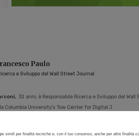
rancesco Paulo
icerca e Sviluppo del Wall Street Journal
rconi,
32 anni, è Responsabile Ricerca e Sviluppo del Wall S
lla Columbia University's Tow Center for Digital J
ie simili per finalità tecniche e, con il tuo consenso, anche per altre finalità 