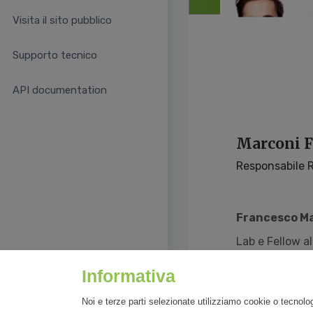
Visita il sito pubblico
Supporto tecnico
API documentation
Marconi F
Responsabile R
Francesco Ma
Lab e Fellow a
Informativa
Noi e terze parti selezionate utilizziamo cookie o tecnolog