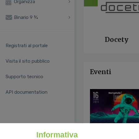
Organizza
Binario 9 ¾
Docety
Registrati al portale
Visita il sito pubblico
Eventi
Supporto tecnico
API documentation
Informativa