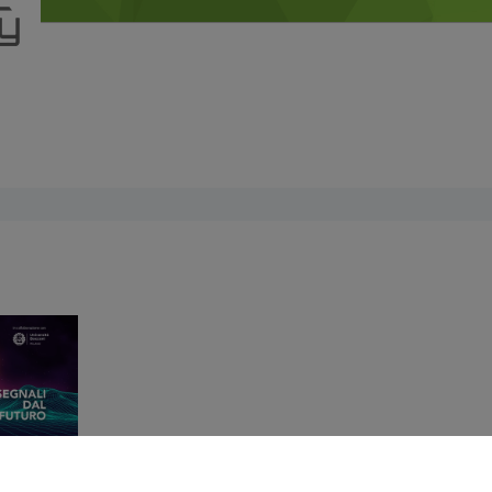
Precedente
Successiv
«
1
»