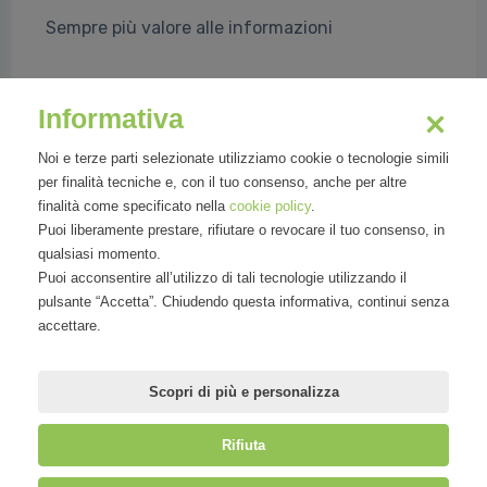
Sempre più valore alle informazioni
Informativa
Document Management e Intelligent Data
Capture Technology
Noi e terze parti selezionate utilizziamo cookie o tecnologie simili
per finalità tecniche e, con il tuo consenso, anche per altre
Valentina Turi, Xavier Sauvan
finalità come specificato nella
cookie policy
.
Puoi liberamente prestare, rifiutare o revocare il tuo consenso, in
Leggi tutto
qualsiasi momento.
Puoi acconsentire all’utilizzo di tali tecnologie utilizzando il
pulsante “Accetta”. Chiudendo questa informativa, continui senza
accettare.
Precedente
Successivo
«
1
»
Scopri di più e personalizza
Rifiuta