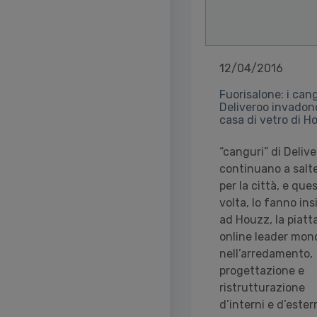
12/04/2016
Fuorisalone: i cang
Deliveroo invadono
casa di vetro di H
“canguri” di Deliv
continuano a salte
per la città, e que
volta, lo fanno in
ad Houzz, la piat
online leader mon
nell’arredamento,
progettazione e
ristrutturazione
d’interni e d’estern