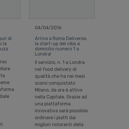
04/04/2016
uri di
Arriva a Roma Deliveroo,
 la
la start-up del cibo a
ouzz
domicilio numero 1 a
Londra!
eroo
Il servizio, n. 1 a Londra
llare
nel food delivery di
sta
qualità che ha nei mesi
sieme
scorsi conquistato
taforma
Milano, da ora è attivo
diale
nella Capitale. Grazie ad
una piattaforma
innovativa sarà possibile
ordinare i piatti dai
i.
migliori ristoranti della