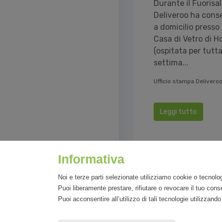
Durante il Fuorisa
Deliveroo ha con
a domicilio presso 
Casa di Vetro di 
(ospitata per tutta
settima...
Ufficio stampa Delivero
Leggi tutto
Informativa
Noi e terze parti selezionate utilizziamo cookie o tecnolog
Puoi liberamente prestare, rifiutare o revocare il tuo co
Puoi acconsentire all’utilizzo di tali tecnologie utilizzan