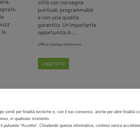
lone,
città con consegne
segnato
puntuali, programmabili
la
e con una qualità
Houzz
garantita. Un’importante
 la
opportunità di ...
Ufficio stampa Deliveroo
o
Leggi tutto
Precedente
Successiv
«
1
»
ie simili per finalità tecniche e, con il tuo consenso, anche per altre finalità 
nsenso, in qualsiasi momento.
do il pulsante “Accetta”. Chiudendo questa informativa, continui senza accettare