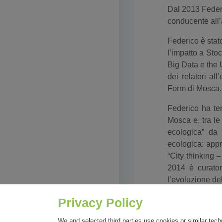
Dal 2013 Federi
conducente all’
Federico è stat
l’impatto a Sto
Big Data e the 
dei relatori al
Form di Mosca.
Federico ha ten
Mosca e, tra le
ecologica” da
ecologica: appr
“City thinking 
2014 è curator
l’evoluzione del
Dal 2016 Feder
Privacy Policy
Barcellona.
We and selected third parties use cookies or similar tech