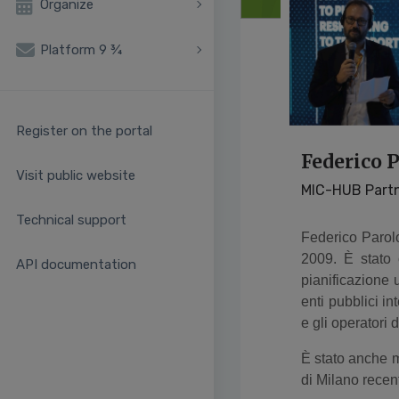
Organize
Platform 9 ¾
Register on the portal
Federico P
Visit public website
MIC-HUB Part
Technical support
Federico Parolo
2009. È stato c
API documentation
pianificazione 
enti pubblici i
e gli operatori d
È stato anche m
di Milano recen