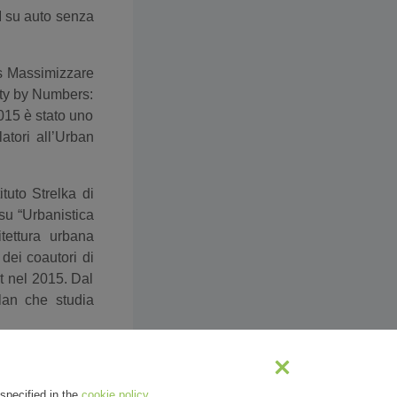
I su auto senza
as Massimizzare
ity by Numbers:
015 è stato uno
atori all’Urban
ituto Strelka di
 su “Urbanistica
tettura urbana
 dei coautori di
et nel 2015. Dal
Plan che studia
anzata IAAC di
specified in the
cookie policy
.