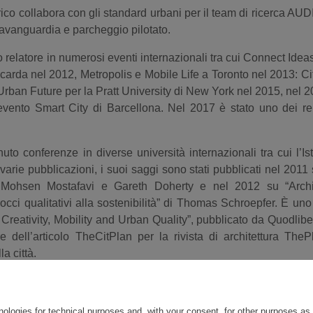
co collabora con gli standard urbani per il team di ricerca AUD
avanguardia e parcheggio pilotato.
o relatore in numerosi eventi internazionali tra cui Connect Ide
ccarda nel 2012, Metropolis e Mobile Life a Toronto nel 2013: C
Urban Future per la Pratt University di New York nel 2015, nel 2
l’evento Smart City di Barcellona. Nel 2017 è stato uno dei rel
uto conferenze in diverse università internazionali tra cui l’Ist
 varie pubblicazioni, i suoi saggi sono stati pubblicati nel 2011
 Mohsen Mostafavi e Gareth Doherty e nel 2012 su “Archi
occi qualitativi alla sostenibilità” di Thomas Schroepfer. È uno
– Creativity, Mobility and Urban Quality”, pubblicato da Quodlib
e dell’articolo TheCitPlan per la rivista di architettura The
la città.
ico è professore ospite presso l’Istituto di architettura av
nologies for technical purposes and, with your consent, for other purposes as 