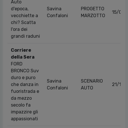
Auto
d'epoca,
Savina
PROGETTO
15/05/
vecchiette a
Confaloni
MARZOTTO
chi? Scatta
l'ora dei
grandi raduni
Corriere
della Sera
FORD
BRONCO Suv
duro e puro
Savina
SCENARIO
che danza in
21/12/
Confaloni
AUTO
fuoristrada e
da mezzo
secolo fa
impazzire gli
appassionati