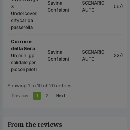
Savina
SCENARIO
X
06/03
Confaloni
AUTO
Undercover,
citycar da
passerella
Corriere
della Sera
Savina
SCENARIO
Un mini gp
22/06
Confaloni
AUTO
solidale per
piccoli piloti
Showing 1 to 10 of 20 entries
Previous
1
2
Next
From the reviews