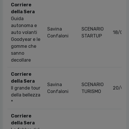
Corriere
della Sera
Guida
autonoma e
Savina
SCENARIO
auto volanti
18/03/
Confaloni
STARTUP
Goodyear e le
gomme che
sanno
decollare
Corriere
della Sera
Savina
SCENARIO
Il grande tour
20/06/
Confaloni
TURISMO
della bellezza
*
Corriere
della Sera