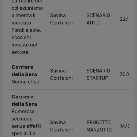
La febbre del
collezionismo
alimenta il
Savina
SCENARIO
22/06
mercato
Confaloni
AUTO
Fondi e aste,
ecco chi
investe nel
settore
Corriere
Savina
SCENARIO
della Sera
30/06/
Confaloni
STARTUP
Nonne choc
Corriere
della Sera
Rumorose,
scomode
Savina
PROGETTO
senza effetti
14/05/
Confaloni
MARZOTTO
speciali La