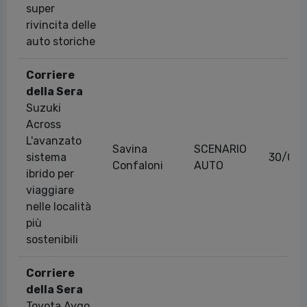
super
rivincita delle
auto storiche
Corriere
della Sera
Suzuki
Across
L'avanzato
Savina
SCENARIO
sistema
30/06
Confaloni
AUTO
ibrido per
viaggiare
nelle località
più
sostenibili
Corriere
della Sera
Toyota Aygo