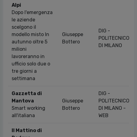
Alpi
Dopo l'emergenza
le aziende
scelgono il
DIG -
modello misto In
Giuseppe
POLITECNICO
autunno oltre 5
Bottero
DI MILANO
milioni
lavoreranno in
ufficio solo due o
tre giorni a
settimana
Gazzetta di
DIG -
Mantova
Giuseppe
POLITECNICO
Smart working
Bottero
DI MILANO -
all'italiana
WEB
Il Mattino di