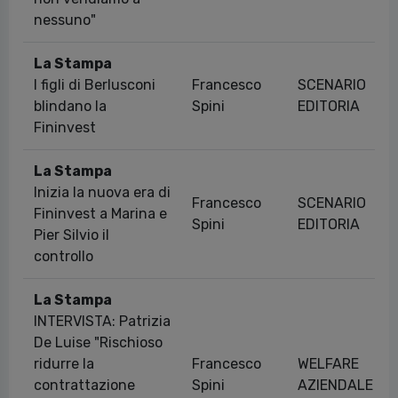
nessuno"
La Stampa
I figli di Berlusconi
Francesco
SCENARIO
blindano la
Spini
EDITORIA
Fininvest
La Stampa
Inizia la nuova era di
Francesco
SCENARIO
Fininvest a Marina e
Spini
EDITORIA
Pier Silvio il
controllo
La Stampa
INTERVISTA: Patrizia
De Luise "Rischioso
ridurre la
Francesco
WELFARE
contrattazione
Spini
AZIENDALE