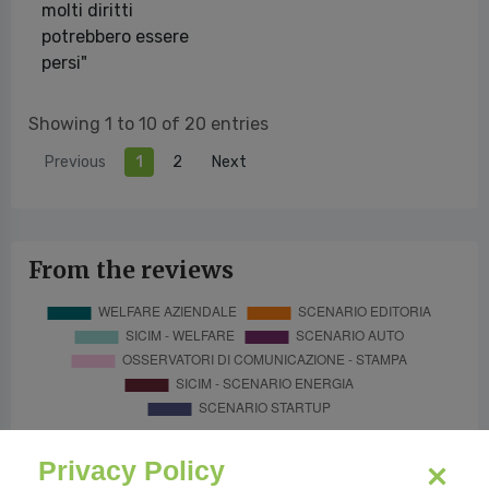
molti diritti
potrebbero essere
persi"
Showing 1 to 10 of 20 entries
Previous
1
2
Next
From the reviews
Privacy Policy