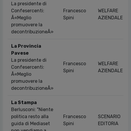
La presidente di
Confesercenti:
Francesco
WELFARE
Â«Meglio
Spini
AZIENDALE
promuovere la
decontribuzioneÂ»
La Provincia
Pavese
La presidente di
Francesco
WELFARE
Confesercenti:
Spini
AZIENDALE
Â«Meglio
promuovere la
decontribuzioneÂ»
La Stampa
Berlusconi: "Niente
politica resto alla
Francesco
SCENARIO
guida di Mediaset
Spini
EDITORIA
non vendiamo a