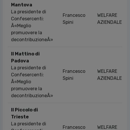
Mantova
La presidente di
Francesco
WELFARE
Confesercenti:
Spini
AZIENDALE
Â«Meglio
promuovere la
decontribuzioneÂ»
Il Mattino di
Padova
La presidente di
Francesco
WELFARE
Confesercenti:
Spini
AZIENDALE
Â«Meglio
promuovere la
decontribuzioneÂ»
Il Piccolo di
Trieste
La presidente di
Francesco
WELFARE