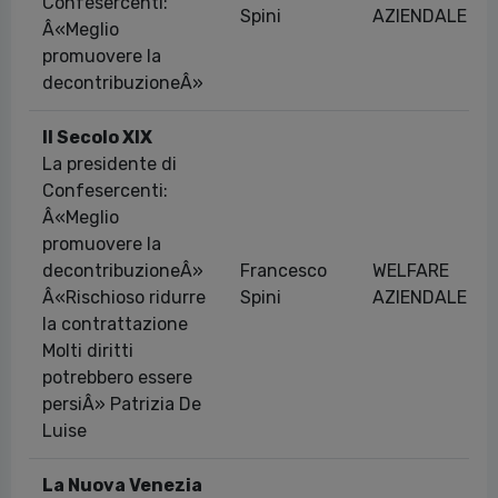
Confesercenti:
Spini
AZIENDALE
Â«Meglio
promuovere la
decontribuzioneÂ»
Il Secolo XIX
La presidente di
Confesercenti:
Â«Meglio
promuovere la
decontribuzioneÂ»
Francesco
WELFARE
Â«Rischioso ridurre
Spini
AZIENDALE
la contrattazione
Molti diritti
potrebbero essere
persiÂ» Patrizia De
Luise
La Nuova Venezia