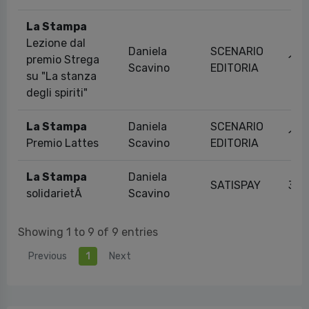
La Stampa
Lezione dal
Daniela
SCENARIO
premio Strega
13/
Scavino
EDITORIA
su "La stanza
degli spiriti"
La Stampa
Daniela
SCENARIO
14/
Premio Lattes
Scavino
EDITORIA
La Stampa
Daniela
SATISPAY
30/
solidarietÃ
Scavino
Showing 1 to 9 of 9 entries
Previous
1
Next