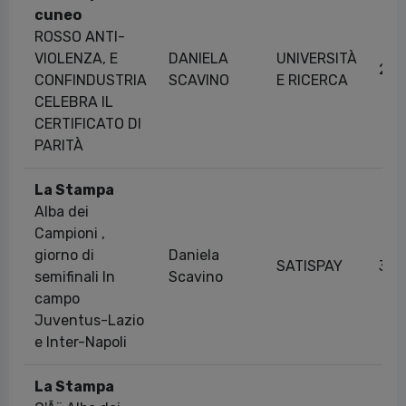
cuneo
ROSSO ANTI-
VIOLENZA, E
DANIELA
UNIVERSITÀ
25/
CONFINDUSTRIA
SCAVINO
E RICERCA
CELEBRA IL
CERTIFICATO DI
PARITÀ
La Stampa
Alba dei
Campioni ,
giorno di
Daniela
SATISPAY
30/
semifinali In
Scavino
campo
Juventus-Lazio
e Inter-Napoli
La Stampa