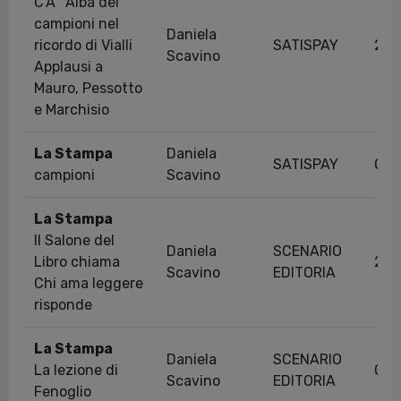
C'Ã¨ Alba dei
campioni nel
Daniela
ricordo di Vialli
SATISPAY
29/
Scavino
Applausi a
Mauro, Pessotto
e Marchisio
La Stampa
Daniela
SATISPAY
01/
campioni
Scavino
La Stampa
Il Salone del
Daniela
SCENARIO
Libro chiama
22/
Scavino
EDITORIA
Chi ama leggere
risponde
La Stampa
Daniela
SCENARIO
La lezione di
03/
Scavino
EDITORIA
Fenoglio