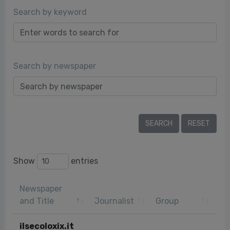
Search by keyword
Search by newspaper
Show
entries
Newspaper
Pu
and Title
Journalist
Group
da
ilsecoloxix.it