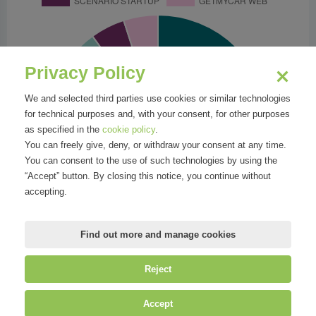
Privacy Policy
We and selected third parties use cookies or similar technologies
for technical purposes and, with your consent, for other purposes
as specified in the
cookie policy
.
You can freely give, deny, or withdraw your consent at any time.
You can consent to the use of such technologies by using the
“Accept” button. By closing this notice, you continue without
accepting.
Find out more and manage cookies
Reject
©
Mirandola Comunicazione S.r.l.
| P.IVA IT09580130962 | Cap. Soc.
Accept
€30.000,00 i.v. | R.E.A. MI-2100137 |
Privacy
&
Cookie Policy