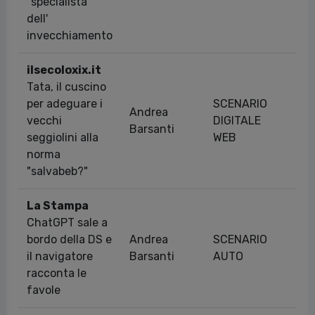
"specialista"
dell'
invecchiamento
ilsecoloxix.it
Tata, il cuscino
per adeguare i
SCENARIO
Andrea
vecchi
DIGITALE
18
Barsanti
seggiolini alla
WEB
norma
"salvabeb?"
La Stampa
ChatGPT sale a
bordo della DS e
Andrea
SCENARIO
05
il navigatore
Barsanti
AUTO
racconta le
favole