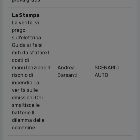
La Stampa
La verità, vi
prego,
sull'elettrica
Guida ai falsi
miti da sfatare I
costi di
manutenzione Il
Andrea
SCENARIO
13
rischio di
Barsanti
AUTO
incendio La
verità sulle
emissioni Chi
smaltisce le
batterie Il
dilemma delle
colonnine