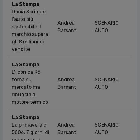
La Stampa
Dacia Spring è
l'auto più
Andrea
SCENARIO
sostenibile Il
05
Barsanti
AUTO
marchio supera
gli 8 milioni di
vendite
La Stampa
L' iconica R5
torna sul
Andrea
SCENARIO
10
mercato ma
Barsanti
AUTO
rinuncia al
motore termico
La Stampa
La primavera di
Andrea
SCENARIO
09
500e, 7 giorni di
Barsanti
AUTO
prova gratis