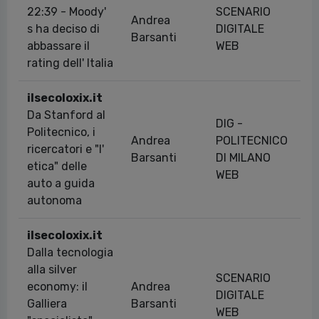
22:39 - Moody'
SCENARIO
Andrea
s ha deciso di
DIGITALE
19
Barsanti
abbassare il
WEB
rating dell' Italia
ilsecoloxix.it
Da Stanford al
DIG -
Politecnico, i
Andrea
POLITECNICO
ricercatori e "l'
09
Barsanti
DI MILANO
etica" delle
WEB
auto a guida
autonoma
ilsecoloxix.it
Dalla tecnologia
alla silver
SCENARIO
economy: il
Andrea
DIGITALE
20
Galliera
Barsanti
WEB