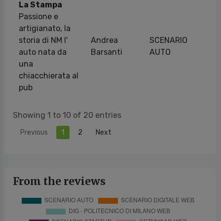
La Stampa
Passione e
artigianato, la
storia di NM l'
Andrea
SCENARIO
26
auto nata da
Barsanti
AUTO
una
chiacchierata al
pub
Showing 1 to 10 of 20 entries
Previous
1
2
Next
From the reviews