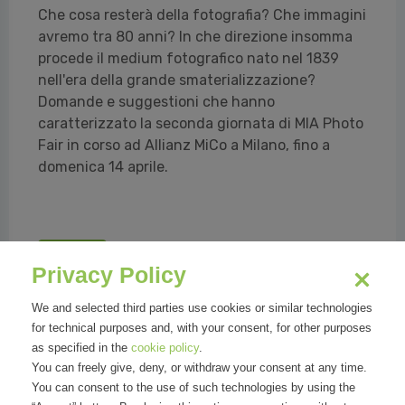
Che cosa resterà della fotografia? Che immagini
avremo tra 80 anni? In che direzione insomma
procede il medium fotografico nato nel 1839
nell'era della grande smaterializzazione?
Domande e suggestioni che hanno
caratterizzato la seconda giornata di MIA Photo
Fair in corso ad Allianz MiCo a Milano, fino a
domenica 14 aprile.
Read all
Privacy Policy
We and selected third parties use cookies or similar technologies
for technical purposes and, with your consent, for other purposes
as specified in the
cookie policy
.
You can freely give, deny, or withdraw your consent at any time.
Organizations
You can consent to the use of such technologies by using the