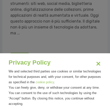
strumenti: siti web, social media, biglietteria
online, digitalizzazione delle collezioni, prime
applicazioni di realtà aumentata e virtuale. Oggi
questo approccio non è più sufficiente. Il digitale
non è più un insieme di tecnologie da adottare,
ma ...
Read all
Privacy Policy
We and selected third parties use cookies or similar technologies
for technical purposes and, with your consent, for other purposes
as specified in the
cookie policy
.
You can freely give, deny, or withdraw your consent at any time.
Organizations
You can consent to the use of such technologies by using the
“Accept” button. By closing this notice, you continue without
accepting.
Osservatori.net Digital Innovation