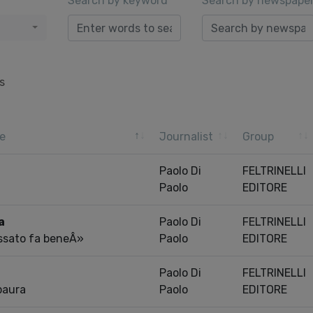
Search by keyword
Search by newspape
s
e
Journalist
Group
Paolo Di
FELTRINELLI
Paolo
EDITORE
a
Paolo Di
FELTRINELLI
ssato fa beneÂ»
Paolo
EDITORE
Paolo Di
FELTRINELLI
paura
Paolo
EDITORE