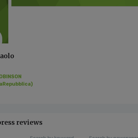
Paolo
OBINSON
laRepubblica)
press reviews