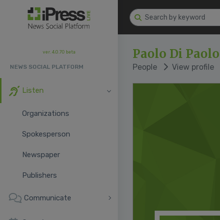
Paolo Di Paolo
ver. 4.0.70 beta
People
View profile
NEWS SOCIAL PLATFORM
Listen
Organizations
Spokesperson
Newspaper
Publishers
Communicate