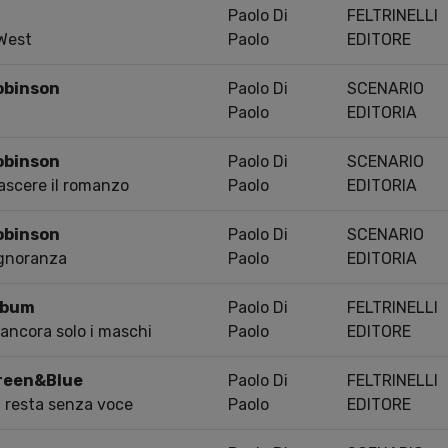
Paolo Di
FELTRINELLI
West
Paolo
EDITORE
obinson
Paolo Di
SCENARIO
Paolo
EDITORIA
obinson
Paolo Di
SCENARIO
ascere il romanzo
Paolo
EDITORIA
obinson
Paolo Di
SCENARIO
ignoranza
Paolo
EDITORIA
Album
Paolo Di
FELTRINELLI
ancora solo i maschi
Paolo
EDITORE
Green&Blue
Paolo Di
FELTRINELLI
 resta senza voce
Paolo
EDITORE