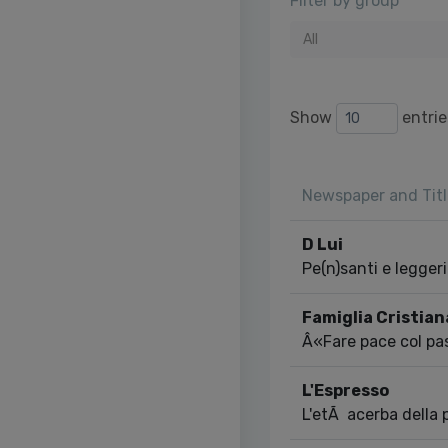
Filter by group
All
Show
entrie
Newspaper and Titl
D Lui
Pe(n)santi e leggeri
Famiglia Cristian
Â«Fare pace col pa
L'Espresso
L'etÃ acerba della 