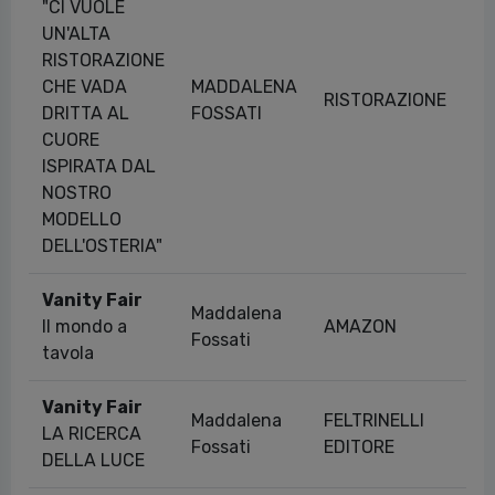
"CI VUOLE
UN'ALTA
RISTORAZIONE
CHE VADA
MADDALENA
RISTORAZIONE
05
DRITTA AL
FOSSATI
CUORE
ISPIRATA DAL
NOSTRO
MODELLO
DELL'OSTERIA"
Vanity Fair
Maddalena
Il mondo a
AMAZON
19
Fossati
tavola
Vanity Fair
Maddalena
FELTRINELLI
LA RICERCA
08
Fossati
EDITORE
DELLA LUCE