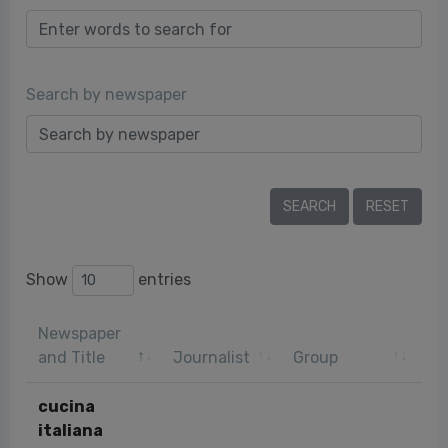
Search by newspaper
Show
entries
Newspaper
Pu
and Title
Journalist
Group
da
cucina
italiana