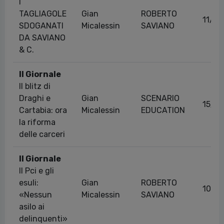
I
TAGLIAGOLE
Gian
ROBERTO
11/05
SDOGANATI
Micalessin
SAVIANO
DA SAVIANO
& C.
Il Giornale
Il blitz di
Draghi e
Gian
SCENARIO
15/0
Cartabia: ora
Micalessin
EDUCATION
la riforma
delle carceri
Il Giornale
Il Pci e gli
esuli:
Gian
ROBERTO
10/0
«Nessun
Micalessin
SAVIANO
asilo ai
delinquenti»