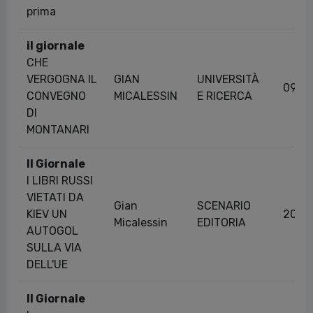
prima
il giornale
CHE
VERGOGNA IL
GIAN
UNIVERSITÀ
09/0
CONVEGNO
MICALESSIN
E RICERCA
DI
MONTANARI
Il Giornale
I LIBRI RUSSI
VIETATI DA
Gian
SCENARIO
KIEV UN
20/0
Micalessin
EDITORIA
AUTOGOL
SULLA VIA
DELL'UE
Il Giornale