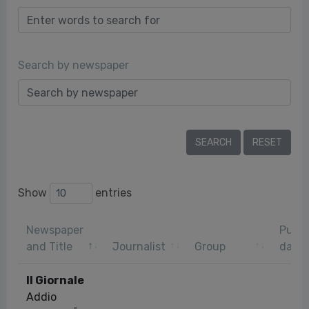
Search by newspaper
Show
entries
Newspaper
Publi
and Title
Journalist
Group
date
Il Giornale
Addio