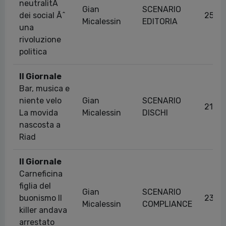
neutralitÃ
Gian
SCENARIO
dei social Ãˆ
25/0
Micalessin
EDITORIA
una
rivoluzione
politica
Il Giornale
Bar, musica e
niente velo
Gian
SCENARIO
21/0
La movida
Micalessin
DISCHI
nascosta a
Riad
Il Giornale
Carneficina
figlia del
Gian
SCENARIO
buonismo Il
23/1
Micalessin
COMPLIANCE
killer andava
arrestato