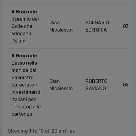
Il Giornale
Il premio del
Gian
SCENARIO
Colle che
03/0
Micalessin
EDITORIA
sdogana
l'Islam
Il Giornale
L'asso nella
manica del
«ministro
Gian
ROBERTO
burocrate»
08/0
Micalessin
SAVIANO
Investimenti
italiani per
uno stop alle
partenze
Showing 1 to 10 of 20 entries