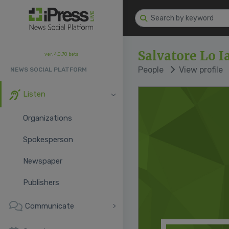
Salvatore Lo I
ver. 4.0.70 beta
People
View profile
NEWS SOCIAL PLATFORM
Listen
Organizations
Spokesperson
Newspaper
Publishers
Communicate