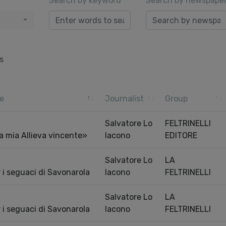
Search by keyword
Search by newspape
s
e
Journalist
Group
Salvatore Lo
FELTRINELLI
a mia Allieva vincente»
Iacono
EDITORE
Salvatore Lo
LA
r i seguaci di Savonarola
Iacono
FELTRINELLI
Salvatore Lo
LA
r i seguaci di Savonarola
Iacono
FELTRINELLI