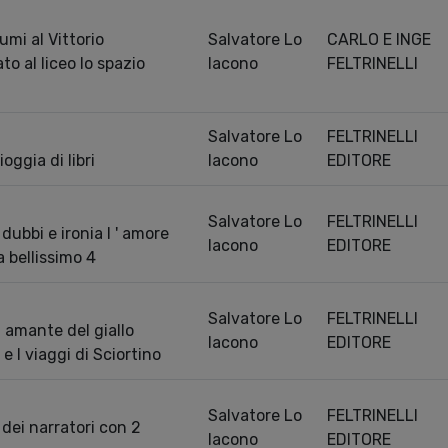
umi al Vittorio
Salvatore Lo
CARLO E INGE
o al liceo lo spazio
Iacono
FELTRINELLI
Salvatore Lo
FELTRINELLI
oggia di libri
Iacono
EDITORE
Salvatore Lo
FELTRINELLI
 dubbi e ironia l ' amore
Iacono
EDITORE
a bellissimo 4
Salvatore Lo
FELTRINELLI
ia amante del giallo
Iacono
EDITORE
 e I viaggi di Sciortino
Salvatore Lo
FELTRINELLI
dei narratori con 2
Iacono
EDITORE