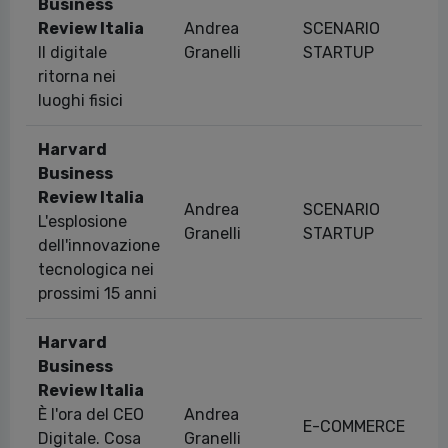
Business
Review Italia
Andrea
SCENARIO
Il digitale
Granelli
STARTUP
ritorna nei
luoghi fisici
Harvard
Business
Review Italia
Andrea
SCENARIO
L'esplosione
Granelli
STARTUP
dell'innovazione
tecnologica nei
prossimi 15 anni
Harvard
Business
Review Italia
È l'ora del CEO
Andrea
E-COMMERCE
Digitale. Cosa
Granelli