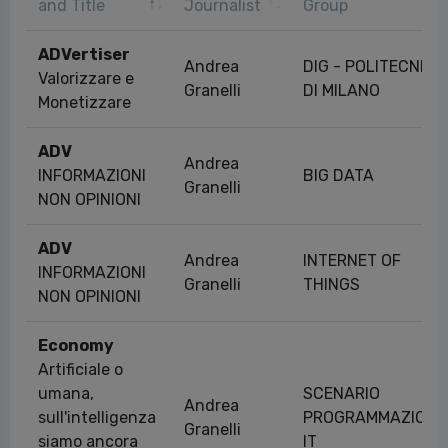
and Title
Journalist
Group
ADVertiser
Andrea
DIG - POLITECNICO
Valorizzare e
Granelli
DI MILANO
Monetizzare
ADV
Andrea
INFORMAZIONI
BIG DATA
Granelli
NON OPINIONI
ADV
Andrea
INTERNET OF
INFORMAZIONI
Granelli
THINGS
NON OPINIONI
Economy
Artificiale o
umana,
SCENARIO
Andrea
sull'intelligenza
PROGRAMMAZIONE
Granelli
siamo ancora
IT