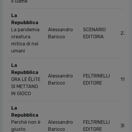
il Game
La
Repubblica
La pandemia
Alessandro
SCENARIO
23/1
creatura
Baricco
EDITORIA
mitica di noi
umani
La
Repubblica
Alessandro
FELTRINELLI
ORA LE ÉLITE
11/0
Baricco
EDITORE
SI METTANO
IN GIOCO
La
Repubblica
Perché non è
Alessandro
FELTRINELLI
30/0
giusto
Baricco
EDITORE