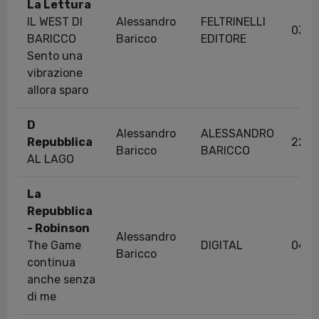
La Lettura
IL WEST DI
Alessandro
FELTRINELLI
03/0
BARICCO
Baricco
EDITORE
Sento una
vibrazione
allora sparo
D
Alessandro
ALESSANDRO
Repubblica
22/1
Baricco
BARICCO
AL LAGO
La
Repubblica
- Robinson
Alessandro
The Game
DIGITAL
04/0
Baricco
continua
anche senza
di me