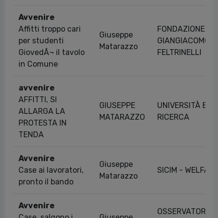
Avvenire
Affitti troppo cari
FONDAZIONE
Giuseppe
per studenti
GIANGIACOMO
Matarazzo
GiovedÃ¬ il tavolo
FELTRINELLI
in Comune
avvenire
AFFITTI, SI
GIUSEPPE
UNIVERSITÀ E
ALLARGA LA
MATARAZZO
RICERCA
PROTESTA IN
TENDA
Avvenire
Giuseppe
Case ai lavoratori,
SICIM - WELFAR
Matarazzo
pronto il bando
Avvenire
OSSERVATORI
Case, salgono i
Giuseppe