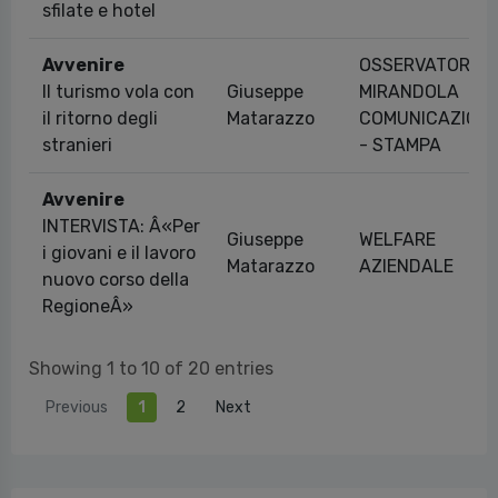
sfilate e hotel
Avvenire
OSSERVATORI
Il turismo vola con
Giuseppe
MIRANDOLA
il ritorno degli
Matarazzo
COMUNICAZION
stranieri
- STAMPA
Avvenire
INTERVISTA: Â«Per
Giuseppe
WELFARE
i giovani e il lavoro
Matarazzo
AZIENDALE
nuovo corso della
RegioneÂ»
Showing 1 to 10 of 20 entries
Previous
1
2
Next