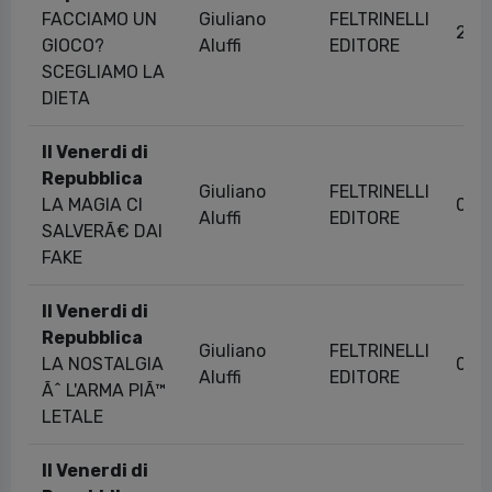
FACCIAMO UN
Giuliano
FELTRINELLI
26/
GIOCO?
Aluffi
EDITORE
SCEGLIAMO LA
DIETA
Il Venerdi di
Repubblica
Giuliano
FELTRINELLI
LA MAGIA CI
01/
Aluffi
EDITORE
SALVERÃ€ DAI
FAKE
Il Venerdi di
Repubblica
Giuliano
FELTRINELLI
LA NOSTALGIA
05/
Aluffi
EDITORE
Ãˆ L'ARMA PIÃ™
LETALE
Il Venerdi di