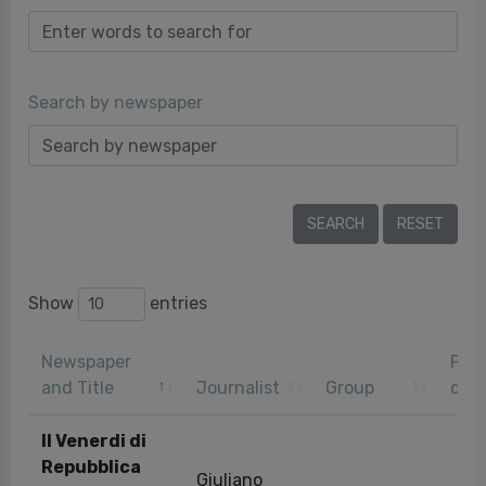
Search by newspaper
Show
entries
Newspaper
Publ
and Title
Journalist
Group
dat
Il Venerdi di
Repubblica
Giuliano