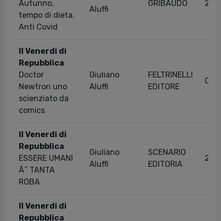
Autunno,
GRIBAUDO
23/
Aluffi
tempo di dieta.
Anti Covid
Il Venerdi di
Repubblica
Doctor
Giuliano
FELTRINELLI
03/
Newtron uno
Aluffi
EDITORE
scienziato da
comics
Il Venerdi di
Repubblica
Giuliano
SCENARIO
ESSERE UMANI
22/
Aluffi
EDITORIA
Ãˆ TANTA
ROBA
Il Venerdi di
Repubblica