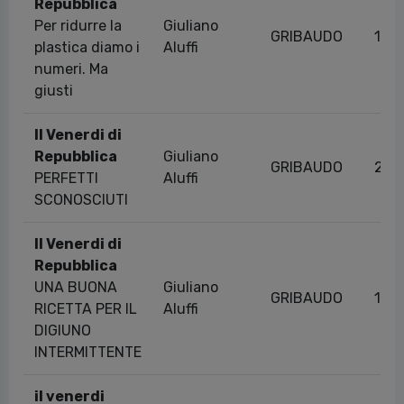
Repubblica
Per ridurre la
Giuliano
GRIBAUDO
13/
plastica diamo i
Aluffi
numeri. Ma
giusti
Il Venerdi di
Repubblica
Giuliano
GRIBAUDO
28/
PERFETTI
Aluffi
SCONOSCIUTI
Il Venerdi di
Repubblica
UNA BUONA
Giuliano
GRIBAUDO
10/
RICETTA PER IL
Aluffi
DIGIUNO
INTERMITTENTE
il venerdi