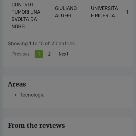
CONTRO I
GIULIANO
UNIVERSITÀ
TUMORI UNA
16/
ALUFFI
E RICERCA
SVOLTA DA
NOBEL
Showing 1 to 10 of 20 entries
Previous
1
2
Next
Areas
Tecnologia
From the reviews