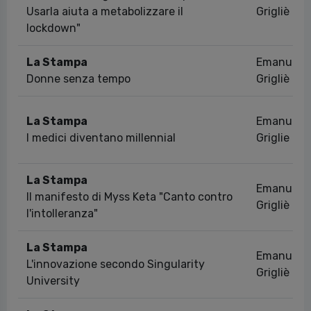
Usarla aiuta a metabolizzare il
Grigliè
lockdown"
La Stampa
Emanuela
Donne senza tempo
Grigliè
La Stampa
Emanuela
I medici diventano millennial
Griglie
La Stampa
Emanuela
Il manifesto di Myss Keta "Canto contro
Grigliè
l'intolleranza"
La Stampa
Emanuela
L'innovazione secondo Singularity
Grigliè
University