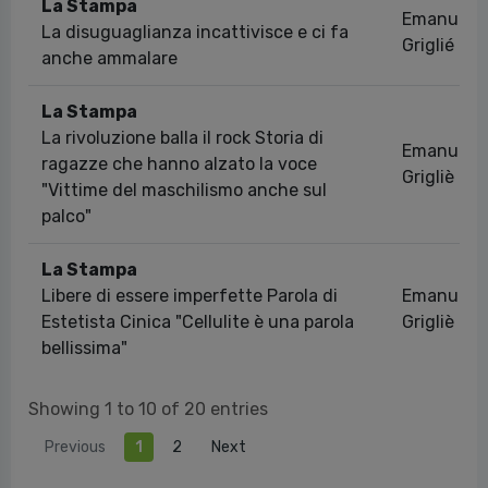
La Stampa
Emanuela
La disuguaglianza incattivisce e ci fa
Griglié
anche ammalare
La Stampa
La rivoluzione balla il rock Storia di
Emanuela
ragazze che hanno alzato la voce
Grigliè
"Vittime del maschilismo anche sul
palco"
La Stampa
Libere di essere imperfette Parola di
Emanuela
Estetista Cinica "Cellulite è una parola
Grigliè
bellissima"
Showing 1 to 10 of 20 entries
Previous
1
2
Next