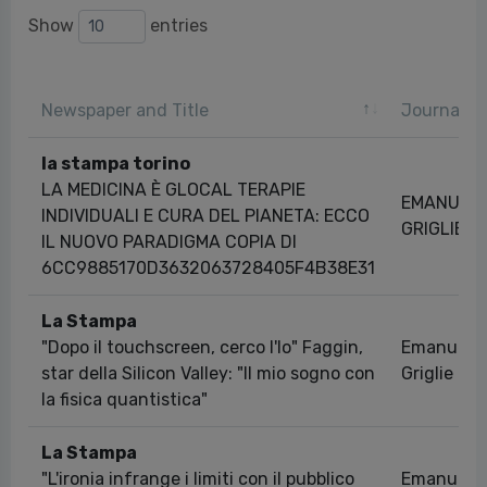
Show
entries
Newspaper and Title
Journalist
la stampa torino
LA MEDICINA È GLOCAL TERAPIE
EMANUEL
INDIVIDUALI E CURA DEL PIANETA: ECCO
GRIGLIÉ
IL NUOVO PARADIGMA COPIA DI
6CC9885170D3632063728405F4B38E31
La Stampa
"Dopo il touchscreen, cerco l'Io" Faggin,
Emanuela
star della Silicon Valley: "Il mio sogno con
Griglie
la fisica quantistica"
La Stampa
"L'ironia infrange i limiti con il pubblico
Emanuela