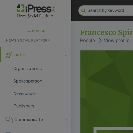
Francesco Spi
ver. 4.0.70 beta
People
View profile
NEWS SOCIAL PLATFORM
Listen
Organizations
Spokesperson
Newspaper
Publishers
Communicate