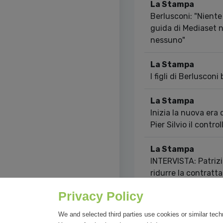
La Stampa
Berlusconi: "Niente 
guida di Mediaset 
nessuno"
La Stampa
I figli di Berlusconi
La Stampa
Inizia la nuova era 
Pier Silvio il control
La Stampa
INTERVISTA: Patrizi
ridurre la contratta
potrebbero essere p
Privacy Policy
Showing 1 to 10 of 2
We and selected third parties use cookies or similar tech