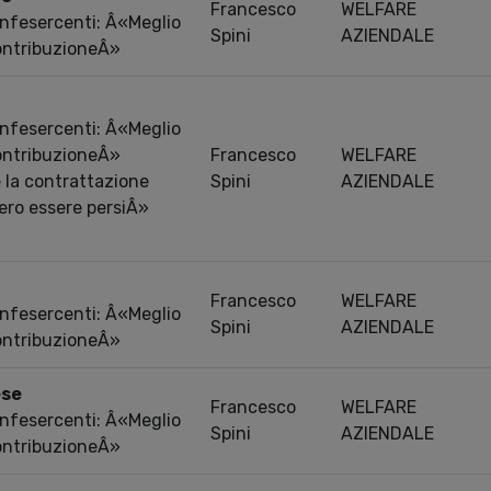
Francesco
WELFARE
onfesercenti: Â«Meglio
Spini
AZIENDALE
ontribuzioneÂ»
onfesercenti: Â«Meglio
ontribuzioneÂ»
Francesco
WELFARE
 la contrattazione
Spini
AZIENDALE
bero essere persiÂ»
Francesco
WELFARE
onfesercenti: Â«Meglio
Spini
AZIENDALE
ontribuzioneÂ»
ese
Francesco
WELFARE
onfesercenti: Â«Meglio
Spini
AZIENDALE
ontribuzioneÂ»