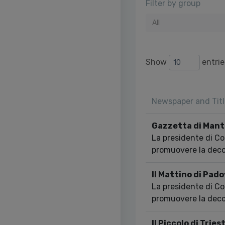
Filter by group
All
Show
entrie
Newspaper and Titl
Gazzetta di Man
La presidente di C
promuovere la dec
Il Mattino di Pad
La presidente di C
promuovere la dec
Il Piccolo di Tries