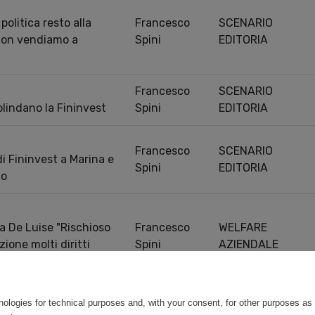
politica resto alla
Francesco
SCENARIO
non vendiamo a
Spini
EDITORIA
Francesco
SCENARIO
 blindano la Fininvest
Spini
EDITORIA
Francesco
SCENARIO
di Fininvest a Marina e
Spini
EDITORIA
lo
a De Luise "Rischioso
Francesco
WELFARE
zione molti diritti
Spini
AZIENDALE
ersi"
Previou
0 entries
nologies for technical purposes and, with your consent, for other purposes as 