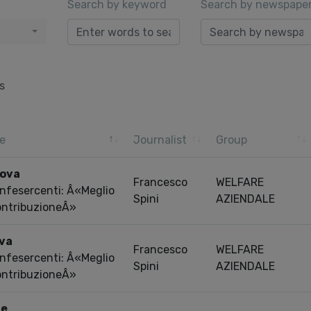
Search by keyword
Search by newspape
s
e
Journalist
Group
tova
Francesco
WELFARE
onfesercenti: Â«Meglio
Spini
AZIENDALE
ontribuzioneÂ»
ova
Francesco
WELFARE
onfesercenti: Â«Meglio
Spini
AZIENDALE
ontribuzioneÂ»
te