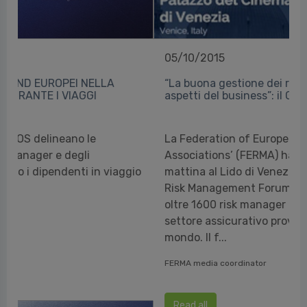
05/10/2015
“La buona gestione dei rischi influenza tutti gli
aspetti del business”: il Group CEO di Generali
La Federation of European Risk Management
Associations’ (FERMA) ha inaugurato questa
mattina al Lido di Venezia l’edizione 2015 del
Risk Management Forum, con un pubblico di
oltre 1600 risk manager e professionisti del
settore assicurativo provenienti da tutto il
mondo. Il f...
FERMA media coordinator
Read all