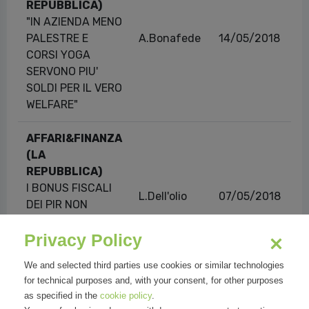
REPUBBLICA)
"IN AZIENDA MENO
PALESTRE E
A.Bonafede
14/05/2018
CORSI YOGA
SERVONO PIU'
SOLDI PER IL VERO
WELFARE"
AFFARI&FINANZA
(LA
REPUBBLICA)
I BONUS FISCALI
L.Dell'olio
07/05/2018
DEI PIR NON
SCALDANO IL
Privacy Policy
MATTONE IN
BORSA
We and selected third parties use cookies or similar technologies
for technical purposes and, with your consent, for other purposes
ANRA.IT
as specified in the
cookie policy
.
I RISULTATI DI
30/05/2018