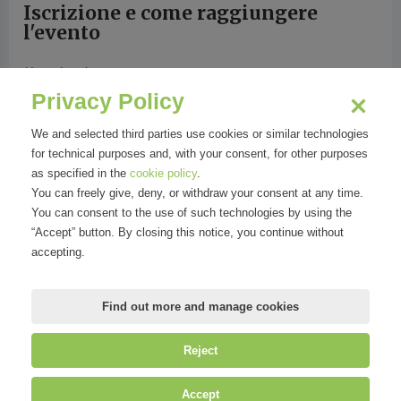
Iscrizione e come raggiungere
l'evento
11/06/2026
Privacy Policy
09:30 - 13:00
We and selected third parties use cookies or similar technologies
for technical purposes and, with your consent, for other purposes
E-mail di riferimento osservatori@mirandola.net
as specified in the
cookie policy
.
You can freely give, deny, or withdraw your consent at any time.
Aula de Carli - Via Giovanni Durando, 10, 20158
You can consent to the use of such technologies by using the
Milano MI, Italia
“Accept” button. By closing this notice, you continue without
accepting.
Sign in
Save to calendar
Find out more and manage cookies
Reject
©
Mirandola Comunicazione S.r.l.
| P.IVA IT09580130962 | Cap. Soc.
Accept