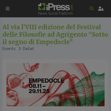
Al via l’VIII edizione del Festival
delle Filosofie ad Agrigento “Sotto
il segno di Empedocle”
Events
Detail