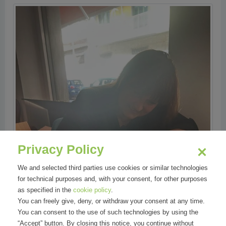
Privacy Policy
We and selected third parties use cookies or similar technologies
for technical purposes and, with your consent, for other purposes
as specified in the
cookie policy
.
You can freely give, deny, or withdraw your consent at any time.
You can consent to the use of such technologies by using the
“Accept” button. By closing this notice, you continue without