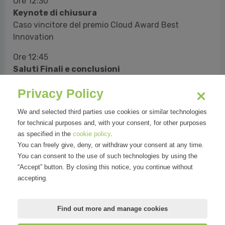
Ore 12:30
Keynote di chiusura
Caso vincitore del premio Cloud Award Best
Innovation
Ore 12:45
Saluti Finali e conclusioni
Mariano Corso
Privacy Policy
Responsabile Scientifico, Osservatorio Cloud
Transformation
We and selected third parties use cookies or similar technologies
Stefano Mainetti
for technical purposes and, with your consent, for other purposes
Responsabile Scientifico, Osservatorio Cloud
as specified in the
cookie policy
.
Transformation
You can freely give, deny, or withdraw your consent at any time.
Alessandro Piva
You can consent to the use of such technologies by using the
Direttore, Osservatorio Cloud Transformation
“Accept” button. By closing this notice, you continue without
accepting.
Ore 13:00
Fine lavori
Find out more and manage cookies