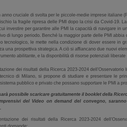
 anno cruciale di svolta per le piccole-medie imprese italiane 
ischio la fragile ripresa delle PMI dopo la crisi da Covid-19. L
ui investire per garantire alle PMI la capacità di navigare in 
vo di lungo periodo. Benché la maggior parte delle PMI abbia or
io tecnologico, le mette nella condizione di dover essere in g
a una prospettiva strategica. A ciò si affiancano due nuovi elemen
rumento abilitante, e la disponbilità di risorse potenziali libera
azione dei risultati della Ricerca 2023-2024 dell'Osservatorio
nico di Milano, si propone di studiare e presentare le princip
cosistema pubblico e privato che possano supportare le PMI a prog
 sarà possibile scaricare gratuitamente il booklet della Ricer
comprensivi del Video on demand del convegno, saranno 
.
ntazione dei risultati della Ricerca 2023-2024 dell'Osser
uenti domande: