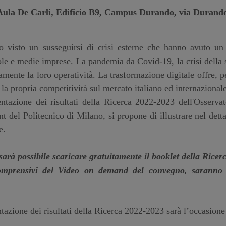
Aula De Carli, Edificio B9, Campus Durando, via Durando
o visto un susseguirsi di crisi esterne che hanno avuto un
cole e medie imprese. La pandemia da Covid-19, la crisi della
mente la loro operatività. La trasformazione digitale offre, 
 la propria competitività sul mercato italiano ed internazionale
ntazione dei risultati della Ricerca 2022-2023 dell'Osserva
del Politecnico di Milano, si propone di illustrare nel dettag
e.
 sarà possibile scaricare gratuitamente il booklet della Ricer
comprensivi del Video on demand del convegno, saranno 
tazione dei risultati della Ricerca 2022-2023 sarà l’occasion