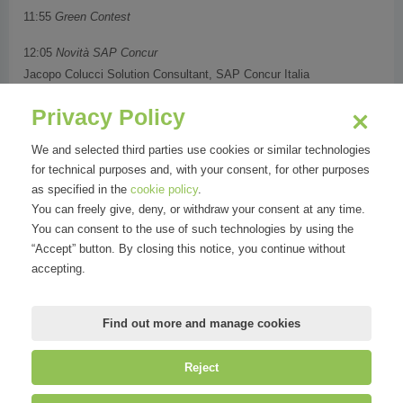
11:55
Green Contest
12:05
Novità SAP Concur
Jacopo Colucci Solution Consultant, SAP Concur Italia
Francesco Contino Solution Consultant, SAP Concur Italia
Privacy Policy
12:35
Customer Story: DGtal Travel
We and selected third parties use cookies or similar technologies
Cristina Serafini Head of Compensation & Benefits, HR Controlling
for technical purposes and, with your consent, for other purposes
and Special Projects, Dolce & Gabbana
as specified in the
cookie policy
.
Nicola Buttaro Senior Manager, Deloitte
You can freely give, deny, or withdraw your consent at any time.
You can consent to the use of such technologies by using the
12:50
SAP Concur Awards
“Accept” button. By closing this notice, you continue without
13:00 Saluti e chiusura
accepting.
13:10 Networking Cocktail
Find out more and manage cookies
Reject