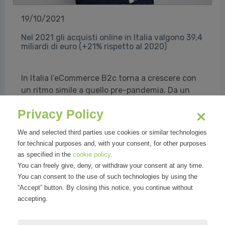
19/10/2021
Nel 2021 gli acquisti online in Italia valgono 39,4
miliardi di euro (+21% rispetto al 2020)
In Italia l’eCommerce B2c torna a crescere con
un ritmo simile a quello pre-pandemia. Da un
lato gli acquisti di prodotto continuano ad
Privacy Policy
aumentare, sebbene con un tasso più
contenuto (+18%) rispetto a quello dello scorso
We and selected third parties use cookies or similar technologies
anno (+45%), e toccano i 30,5 miliardi di euro.
for technical purposes and, with your consent, for other purposes
Dall’a...
as specified in the
cookie policy
.
You can freely give, deny, or withdraw your consent at any time.
Daniele Gatti e Francesco Giro per Osservatori Politecnico di
You can consent to the use of such technologies by using the
Milano
“Accept” button. By closing this notice, you continue without
accepting.
Read all