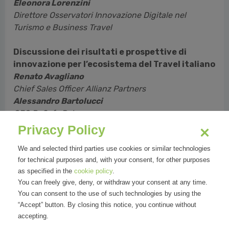
Eleonora Lorenzini
Direttore Osservatori Innovazione Digitale nel
Turismo e Business Travel
Discussione dei risultati e prospettive di
innovazione per l’ecosistema del Travel italiano
Renato Avagliano
Chief Sales Officer Allianz Partners
Alessandro Bartolucci
CEO BeSafe Rate
Furio Gianforme
Privacy Policy
Industry Head Travel Google Italia
We and selected third parties use cookies or similar technologies
Lucio Mattielli
for technical purposes and, with your consent, for other purposes
Managing Director Sicuritalia Security Solutions
as specified in the
cookie policy
.
Maria Elena Rossi
You can freely give, deny, or withdraw your consent at any time.
Marketing and Promotion Director ENIT
You can consent to the use of such technologies by using the
“Accept” button. By closing this notice, you continue without
accepting.
Ore 11:30