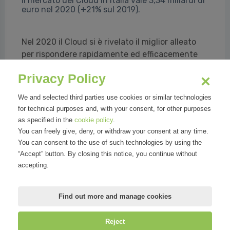
Il mercato del Cloud in Italia vale 3,34 miliardi di
euro nel 2020 (+21% sul 2019).
Nel 2020 il Cloud si è rivelato il miglior alleato
per rispondere rapidamente ed efficacemente
alla situazione di enorme fragilità a cui la
Privacy Policy
pandemia ha sottoposto l’intero sistema
economico e sociale, stravolgendo di
We and selected third parties use cookies or similar technologies
conseguenza le dinamiche del mercato italiano,
for technical purposes and, with your consent, for other purposes
che ha super...
as specified in the
cookie policy
.
You can freely give, deny, or withdraw your consent at any time.
Daniele Gatti per Osservatori Politecnico di Milano
You can consent to the use of such technologies by using the
“Accept” button. By closing this notice, you continue without
accepting.
Read all
Find out more and manage cookies
Reject