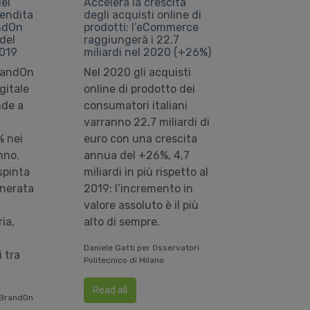
el
Accelera la crescita
vendita
degli acquisti online di
andOn
prodotti: l’eCommerce
del
raggiungerà i 22,7
2019
miliardi nel 2020 (+26%)
BrandOn
Nel 2020 gli acquisti
gitale
online di prodotto dei
nde a
consumatori italiani
varranno 22,7 miliardi di
% nei
euro con una crescita
nno.
annua del +26%, 4,7
spinta
miliardi in più rispetto al
enerata
2019: l’incremento in
valore assoluto è il più
ia,
alto di sempre.
Daniele Gatti per Osservatori
 tra
Politecnico di Milano
Read all
 BrandOn