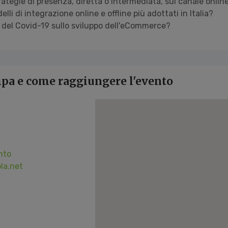
rategie di presenza, diretta o intermediata, sul canale online 
elli di integrazione online e offline più adottati in Italia?
o del Covid-19 sullo sviluppo dell'eCommerce?
mpa e come raggiungere l'evento
nto
la.net