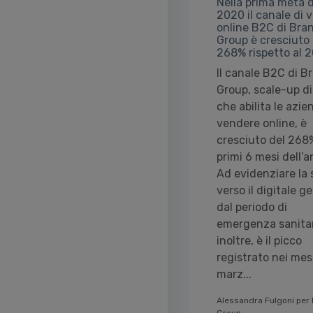
Nella prima metà d
2020 il canale di 
online B2C di Br
Group è cresciuto 
268% rispetto al 
Il canale B2C di 
Group, scale-up di
che abilita le azie
vendere online, è
cresciuto del 268
primi 6 mesi dell’a
Ad evidenziare la 
verso il digitale g
dal periodo di
emergenza sanitar
inoltre, è il picco
registrato nei mesi
marz...
Alessandra Fulgoni per
Group