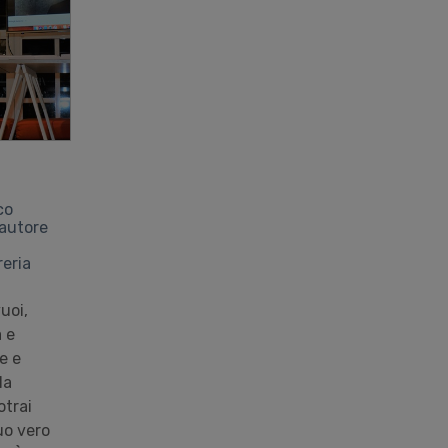
co
 autore
reria
uoi,
a e
e e
la
otrai
tuo vero