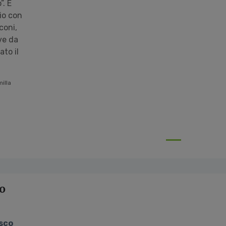
”. È
io con
coni,
ve da
ato il
illa
ro
sco