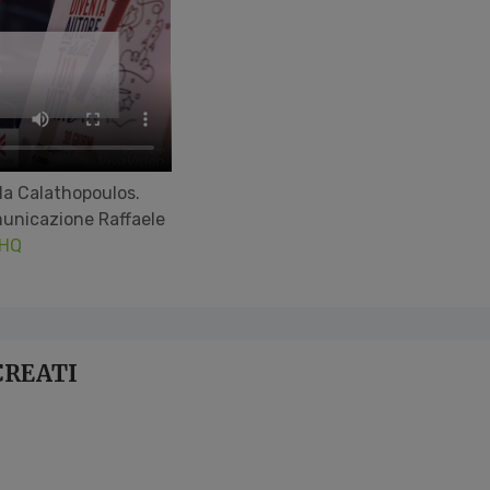
lla Calathopoulos.
municazione Raffaele
 HQ
#CREATI