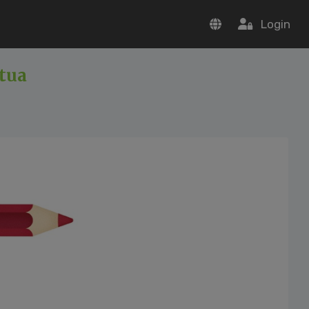
Login
 tua