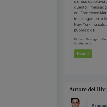
e unico capolavoro
questo il messagg
cui Francesco Mar
in collegamento li
New York, ha salut
pubblico de...
Raffaele Castagno - Cam
Calathopulos
Read all
Autore del lib
France