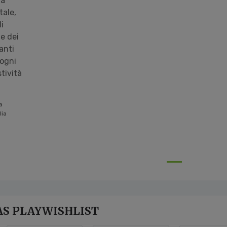
na
tale,
i
 e dei
anti
 ogni
tività
a
lia
S PLAYWISHLIST