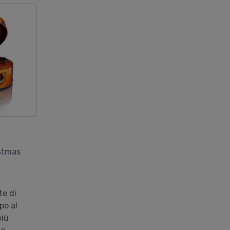
istmas
e di
po al
più