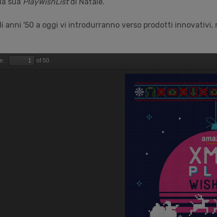
la sua
PlayWishList
di Natale.
gli anni '50 a oggi vi introdurranno verso prodotti innovativi