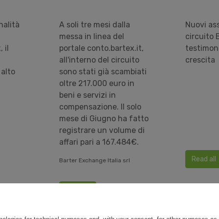
alità
A soli tre mesi dalla
Nuovi ass
messa in linea del
circuito 
 il
portale conto.bartex.it,
testimon
all'interno del circuito
crescita
 alto
sono stati già scambiati
oltre 217.000 euro in
beni e servizi in
compensazione. Il solo
mese di Giugno ha fatto
registrare un volume di
affari pari a 167.484€.
Read all
Barter Exchange Italia srl
Read all