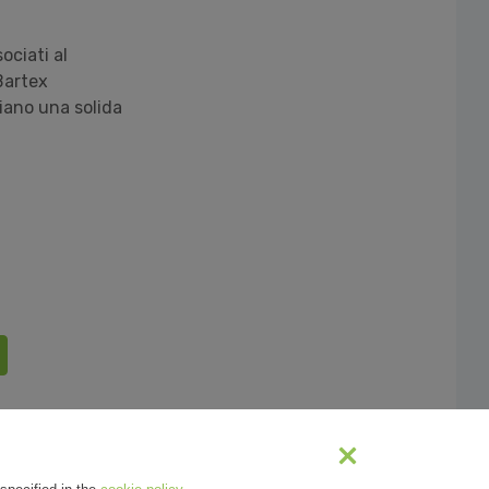
ociati al
Bartex
iano una solida