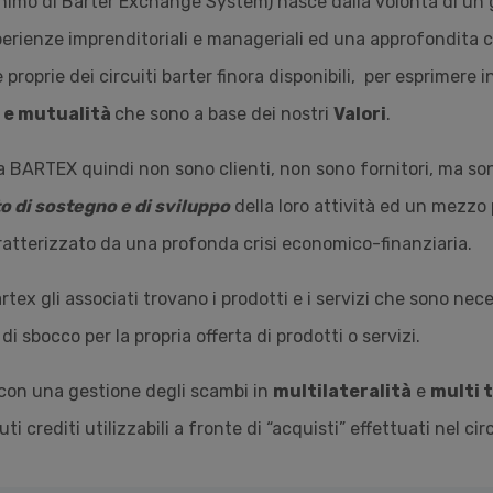
nimo di Barter Exchange System) nasce dalla volontà di un g
perienze imprenditoriali e manageriali ed una approfondita 
 proprie dei circuiti barter finora disponibili, per esprimere i
à e mutualità
che sono a base dei nostri
Valori
.
 BARTEX quindi non sono clienti, non sono fornitori, ma so
o di sostegno e di sviluppo
della loro attività ed un mezzo
atterizzato da una profonda crisi economico-finanziaria.
rtex gli associati trovano i prodotti e i servizi che sono nece
 sbocco per la propria offerta di prodotti o servizi.
con una gestione degli scambi in
multilateralità
e
multi 
ti crediti utilizzabili a fronte di “acquisti” effettuati nel ci