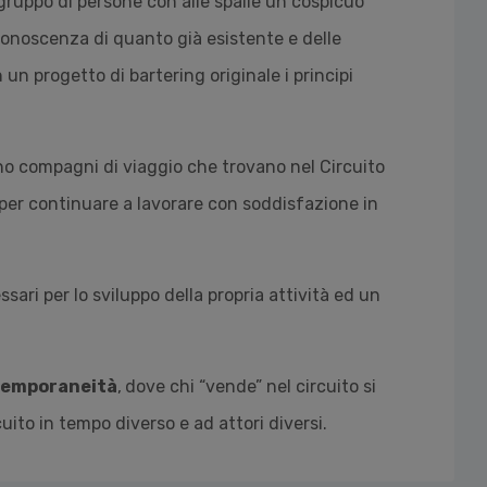
ruppo di persone con alle spalle un cospicuo
conoscenza di quanto già esistente e delle
n un progetto di bartering originale i principi
no compagni di viaggio che trovano nel Circuito
 per continuare a lavorare con soddisfazione in
ssari per lo sviluppo della propria attività ed un
temporaneità
,
dove chi “vende” nel circuito si
rcuito in tempo diverso e ad attori diversi.