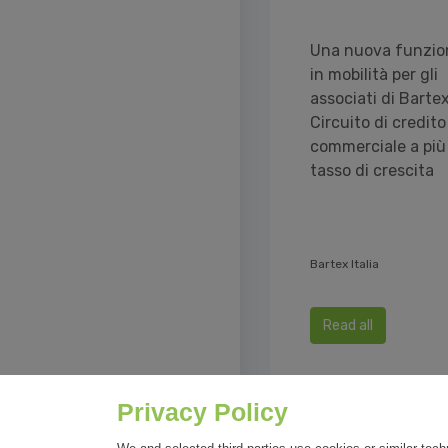
Una nuova funzion
in mobilità per gli
associati di Bartex,
Circuito di credito
commerciale a più
tasso di crescita
Bartex Italia
Read all
Privacy Policy