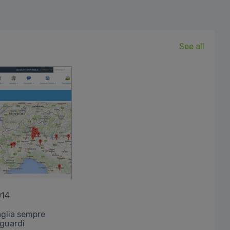
See all
014
aglia sempre
aguardi