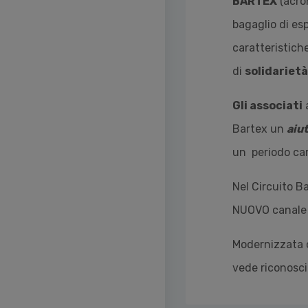
BARTEX
(acro
bagaglio di es
caratteristiche
di
solidariet
Gli associati
a
Bartex un
aiut
un periodo car
Nel Circuito Ba
NUOVO canale di
Modernizzata 
vede riconosciu