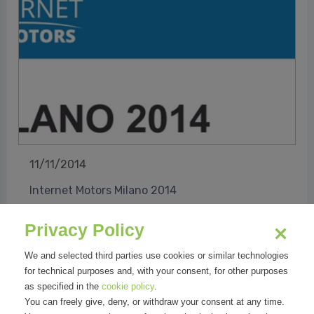
11/11/2014
Internet Motors Milano 2014
Privacy Policy
18 e 19 Novembre internetmotors.it presso
We and selected third parties use cookies or similar technologies
Teatro Nazionale Via Giordano Rota 1, Milano
for technical purposes and, with your consent, for other purposes
#InternetMotors
as specified in the
cookie policy
.
You can freely give, deny, or withdraw your consent at any time.
Marisandra Lizzi per Internet Motors