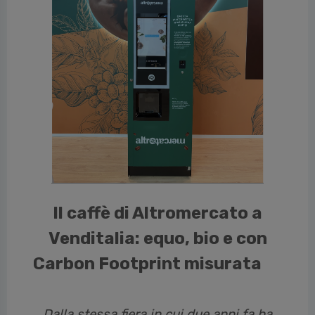
vious
Il caffè di Altromercato a
Venditalia: equo, bio e con
Carbon Footprint misurata
Dalla stessa fiera in cui due anni fa
ha