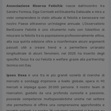
Associazione Ricerca Felicità:
nasce dall’incontro tra
Sandro Formica, Elga Corricelli ed Elisabetta Dallavalle e mira a
voler comprendere lo stato attuale di felicità e benessere nel
nostro Paese attraverso un’indagine annuale. L’Osservatorio
BenEssere Felicità è uno strumento nato con l’obiettivo di
misurare la felicità tra la popolazione professionalmente attiva,
alla sua quinta edizione oltre a riconfermare alcuni argomenti
passati utili a creare trend e a permettere un’analisi
longitudinale di alcuni fenomeni, nel 2025 ha inserito degli
specifici focus tra cui Felicità e welfare grazie alla partnership
tecnica con Day.
Ipsos Doxa
è una tra le più grandi società di ricerche di
mercato e sondaggi d’opinione a livello globale, opera in 90
mercati e impiega quasi 20.000 persone. Il nostro team di
ricercatori, guidato da una profonda curiosità e passione,
possiede competenze multispecialistiche uniche nel settore
che permettono di offrire una comprensione approfondita e
insights potenti. Le nostre 75 soluzioni aziendali si basano su