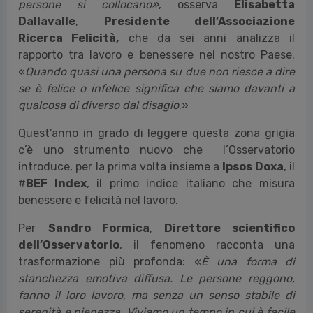
persone si collocano»
, osserva
Elisabetta
Dallavalle
,
Presidente dell’Associazione
Ricerca Felicità,
che da sei anni analizza il
rapporto tra lavoro e benessere nel nostro Paese.
«
Quando quasi una persona su due non riesce a dire
se è felice o infelice significa che siamo davanti a
qualcosa di diverso dal disagio
.»
Quest’anno in grado di leggere questa zona grigia
c’è uno strumento nuovo che l’Osservatorio
introduce, per la prima volta insieme a
Ipsos Doxa
, il
#
BEF Index
, il primo indice italiano che misura
benessere e felicità nel lavoro.
Per
Sandro Formica
,
Direttore scientifico
dell’Osservatorio
, il fenomeno racconta una
trasformazione più profonda: «
È una forma di
stanchezza emotiva diffusa. Le persone reggono,
fanno il loro lavoro, ma senza un senso stabile di
serenità e pienezza. Viviamo un tempo in cui è facile