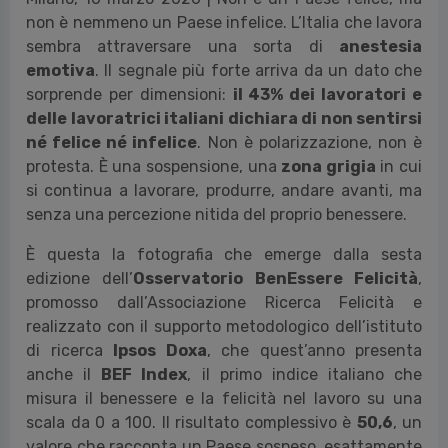
non è nemmeno un Paese infelice. L’Italia che lavora
sembra attraversare una sorta di
anestesia
emotiva
. Il segnale più forte arriva da un dato che
sorprende per dimensioni:
il 43% dei lavoratori e
delle lavoratrici italiani dichiara di non sentirsi
né felice né infelice
. Non è polarizzazione, non è
protesta. È una sospensione, una
zona grigia
in cui
si continua a lavorare, produrre, andare avanti, ma
senza una percezione nitida del proprio benessere.
È questa la fotografia che emerge dalla sesta
edizione dell’
Osservatorio BenEssere Felicità
,
promosso dall’Associazione Ricerca Felicità e
realizzato con il supporto metodologico dell’istituto
di ricerca
Ipsos Doxa
, che quest’anno presenta
anche il
BEF Index
, il primo indice italiano che
misura il benessere e la felicità nel lavoro su una
scala da 0 a 100. Il risultato complessivo è
50,6
, un
valore che racconta un Paese sospeso, esattamente