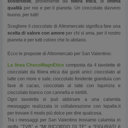
sostenibile
, proveniente da
filiera etica
, di
ottima
qualità
per noi e per il pianeta. Un cioccolato davvero
buono, per tutti!
Scegliere il cioccolato di Altromercato significa fare una
scelta di valore con amore
per chi si ama, per il nostro
pianeta e per tutti coloro che lo abitano.
Ecco le proposte di Altromercato per San Valentino:
La linea ChocoMagnEtico
composta da 4 tavolette di
cioccolato da filiera etica dai gusti unici: cioccolato al
latte con more e sale, cioccolato fondente gianduia con
fave di cacao, cioccolato al latte con liquirizia e
cioccolato bianco con cannella e mirtilli.
Ogni tavoletta si può abbinare a una calamita
messaggio realizzata in collaborazione con lepalle.it
per trovare il modo più dolce per dire qualcosa.
Tra i messaggi per San Valentino troviamo
calamita in
stoffa "TVB" e “MI RICORDO DI TE” e “FIGURATI è