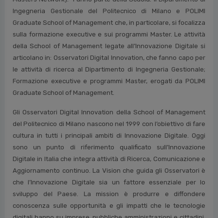
MBA. In particolare nel 2023 l’International Flex EMBA si
posiziona 10° al mondo nel Financial Times Online MBA Ranking.
La Scuola è presente anche nei QS World University Rankings e
nel Bloomberg Businessweek Ranking. La Scuola è membro di
PRME (Principles for Responsible Management Education),
Cladea (Latin American Council of Management Schools) e di
QTEM (Quantitative Techniques for Economics & Management
Masters Network). Fanno parte della Scuola: il Dipartimento di
Ingegneria Gestionale del Politecnico di Milano e POLIMI
Graduate School of Management che, in particolare, si focalizza
sulla formazione executive e sui programmi Master. Le attività
della School of Management legate all’Innovazione Digitale si
articolano in: Osservatori Digital Innovation, che fanno capo per
le attività di ricerca al Dipartimento di Ingegneria Gestionale;
Formazione executive e programmi Master, erogati da POLIMI
Graduate School of Management.
Gli Osservatori Digital Innovation della School of Management
del Politecnico di Milano nascono nel 1999 con l’obiettivo di fare