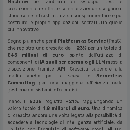
In particolare, all’interno del Public & Hybrid
Cloud, lo IaaS
ha toccato il valore di
2,1 miliardi di
euro
(
+42%
sul 2023), posizionandosi per la prima
volta come componente principale nel mix
complessivo (
44%
). A guidare, sono i servizi
infrastrutturali di computazione, con un forte
incremento registrato nella spesa delle
Virtual
Machine
per ambienti di sviluppo, test e
produzione, che riflette come le aziende scelgano il
cloud come infrastruttura su cui sperimentare e poi
costruire le proprie applicazioni, soprattutto quelle
più innovative.
Segno più anche per il
Platform as Service
(PaaS),
che registra una crescita del
+23%
per un totale di
845 milioni di euro
, spinto dall’utilizzo di
componenti di
IA quali per esempio gli LLM
messi a
disposizione tramite
API
. Crescita superiore alla
media anche per la spesa in
Serverless