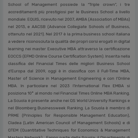
monica.ollari@mirandola.net
La School of Management del Politecnico di Milano, costituita
nel 2003, accoglie le molteplici attività di ricerca, formazione e
consulenza nel campo dell’economia, del management e
dell’industrial engineering, che il Politecnico porta avanti
attraverso le sue diverse strutture interne e consortili. La
School of Management possiede la “Triple crown”, i tre
accreditamenti più prestigiosi per le Business School a livello
mondiale: EQUIS, ricevuto nel 2007, AMBA (Association of MBAs)
nel 2013, e AACSB (Advance Collegiate Schools of Business,
ottenuto nel 2021). Nel 2017 è la prima business school italiana
a vedere riconosciuta la qualità dei propri corsi erogati in digital
learning nei master Executive MBA attraverso la certificazione
EOCCS (EFMD Online Course Certification System). Inserita nella
classifica del Financial Times delle migliori Business School
d’Europa dal 2009, oggi è in classifica con il Full-Time MBA,
Master of Science in Management Engineering e con l’Online