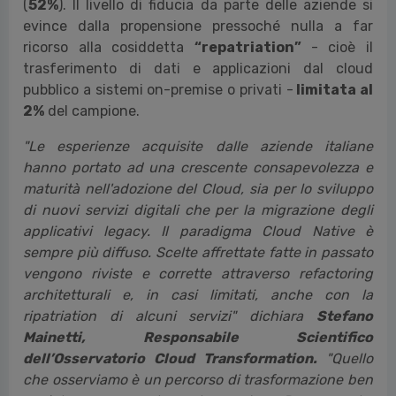
comparto, raggiungendo il valore di
581 milioni di
euro
.
La Cloud Transformation nelle imprese
L’
84%
delle grandi imprese dichiara di aver migrato
in Cloud la totalità dei dati critici legati alle attività
di core business (
32%
) o almeno una parte di essi
(
52%
). Il livello di fiducia da parte delle aziende si
evince dalla propensione pressoché nulla a far
ricorso alla cosiddetta
“repatriation”
- cioè il
trasferimento di dati e applicazioni dal cloud
pubblico a sistemi on-premise o privati -
limitata al
2%
del campione.
"Le esperienze acquisite dalle aziende italiane
hanno portato ad una crescente consapevolezza e
maturità nell'adozione del Cloud, sia per lo sviluppo
di nuovi servizi digitali che per la migrazione degli
applicativi legacy. Il paradigma Cloud Native è