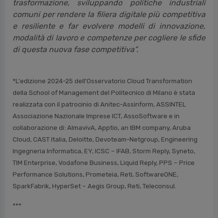
del software, consentono infatti di affrontare
queste sfide a molte aziende che ad oggi erano
vincolate dalla non disponibilità di competenze e
professionalità specializzate
” dichiara
Mariano
Corso, Responsabile Scientifico dell’Osservatorio
Cloud Transformation
“L’ecosistema nazionale ed
europeo deve accompagnare questa
trasformazione, sviluppando politiche industriali
comuni per rendere la filiera digitale più competitiva
e resiliente e far evolvere modelli di innovazione,
modalità di lavoro e competenze per cogliere le sfide
di questa nuova fase competitiva”.
*L'edizione 2024-25 dell'Osservatorio Cloud Transformation
della School of Management del Politecnico di Milano è stata
realizzata con il patrocinio di Anitec-Assinform, ASSINTEL
Associazione Nazionale Imprese ICT, AssoSoftware e in
collaborazione di: AlmavivA, Apptio, an IBM company, Aruba