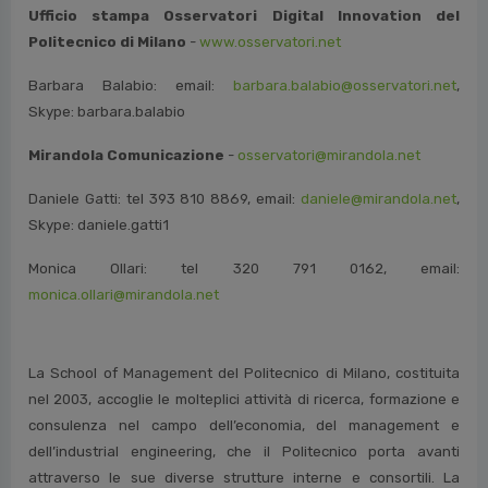
Cloud, CAST Italia, Deloitte, Devoteam-Netgroup, Engineering
Ingegneria Informatica, EY, ICSC – IFAB, Storm Reply, Syneto,
TIM Enterprise, Vodafone Business, Liquid Reply, PPS – Price
Performance Solutions, Prometeia, Reti, SoftwareONE,
SparkFabrik, HyperSet – Aegis Group, Reti, Teleconsul.
***
Ufficio stampa Osservatori Digital Innovation del
Politecnico di Milano
-
www.osservatori.net
Barbara Balabio: email:
barbara.balabio@osservatori.net
,
Skype: barbara.balabio
Mirandola Comunicazione
-
osservatori@mirandola.net
Daniele Gatti: tel 393 810 8869, email:
daniele@mirandola.net
,
Skype: daniele.gatti1
Monica Ollari: tel 320 791 0162, email: