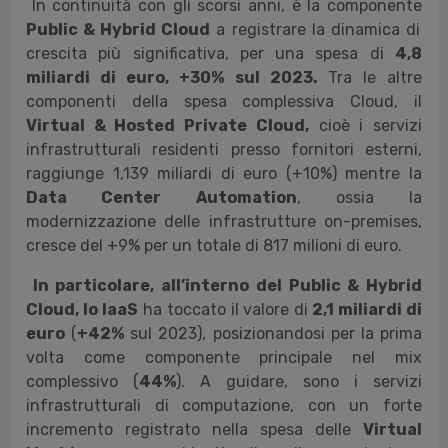
consentirà di rispondere all’enorme domanda di
servizi connessi all’intelligenza artificiale. Le
organizzazioni devono quindi prepararsi ad
accogliere l’impatto di questa trasformazione,
cavalcando l'onda senza esserne travolte”.
La spesa del Cloud in Italia
In continuità con gli scorsi anni, è la componente
Public & Hybrid Cloud
a registrare la dinamica di
crescita più significativa, per una spesa di
4,8
miliardi di euro, +30% sul 2023.
Tra le altre
componenti della spesa complessiva Cloud, il
Virtual & Hosted Private Cloud,
cioè i servizi
infrastrutturali residenti presso fornitori esterni,
raggiunge 1,139 miliardi di euro (+10%) mentre la
Data Center Automation
, ossia la
modernizzazione delle infrastrutture on-premises,
cresce del +9% per un totale di 817 milioni di euro.