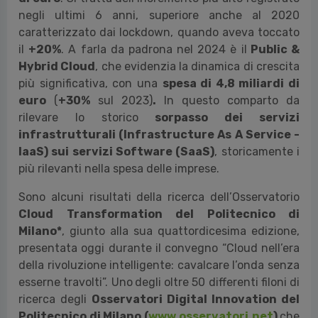
questo link iPress
Milano, 3 ottobre 2024
- L’intelligenza artificiale fa
correre il mercato del Cloud italiano che cresce del
+24%
rispetto al 2023, con un valore di
6,8 miliardi
di euro
. Si tratta dell’incremento più alto registrato
negli ultimi 6 anni, superiore anche al 2020
caratterizzato dai lockdown, quando aveva toccato
il
+20%
. A farla da padrona nel 2024 è il
Public &
Hybrid Cloud
, che evidenzia la dinamica di crescita
più significativa, con una
spesa di 4,8 miliardi di
euro
(
+30%
sul 2023)
.
In questo comparto da
rilevare lo storico
sorpasso dei servizi
infrastrutturali (Infrastructure As A Service -
IaaS) sui servizi Software (SaaS)
, storicamente i
più rilevanti nella spesa delle imprese.