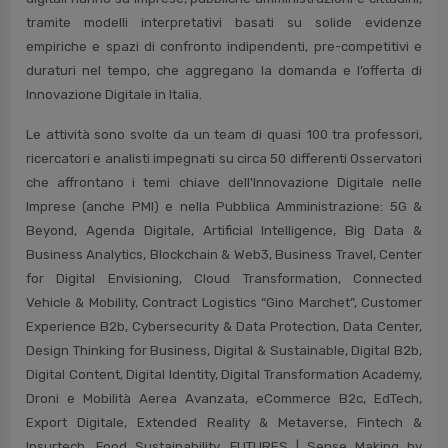
cultura in tutti i principali ambiti di Innovazione Digitale. Oggi
sono un punto di riferimento qualificato sull’Innovazione
Digitale in Italia che integra attività di Ricerca, Comunicazione e
Aggiornamento continuo. La Vision che guida gli Osservatori è
che l’Innovazione Digitale sia un fattore essenziale per lo
sviluppo del Paese. La mission è produrre e diffondere
conoscenza sulle opportunità e gli impatti che le tecnologie
digitali hanno su imprese, pubbliche amministrazioni e cittadini,
tramite modelli interpretativi basati su solide evidenze
empiriche e spazi di confronto indipendenti, pre-competitivi e
duraturi nel tempo, che aggregano la domanda e l’offerta di
Innovazione Digitale in Italia.
Le attività sono svolte da un team di quasi 100 tra professori,
ricercatori e analisti impegnati su circa 50 differenti Osservatori
che affrontano i temi chiave dell'Innovazione Digitale nelle
Imprese (anche PMI) e nella Pubblica Amministrazione: 5G &
Beyond, Agenda Digitale, Artificial Intelligence, Big Data &
Business Analytics, Blockchain & Web3, Business Travel, Center