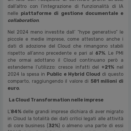
Computing
per una maggiore efficienza nella
gestione dei sistemi informativi.
Infine, il
SaaS
registra
+21%
, raggiungendo un
valore totale di
1,8 miliardi di euro
. Una dinamica
di crescita ancora una volta legata alla possibilità di
accedere a tecnologie di intelligenza artificiale: da
un lato con l’acquisto di software pronti all’uso,
dall’altro con l’integrazione di funzionalità di IA
nelle
piattaforme di
gestione documentale e
collaboration
.
Nel 2024 meno investite dall’ “hype generativo” le
piccole e medie imprese, come attestano anche i
dati di adozione del Cloud che rimangono stabili
rispetto all’anno precedente e pari al
67%
. Le PMI
che ormai adottano il Cloud continuano però a
estenderne l’utilizzo: cresce infatti del
+21%
nel
2024 la spesa in
Public e Hybrid Cloud
di questo