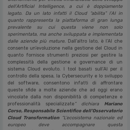
Resta centrale anche il tema delle
competenze
-
con il
54% delle imprese che dichiara di non
disporre di skill adeguate
- e della gestione della
sicurezza -
un punto d’attrito evidenziato dal
43%
del campione.
“
Il Cloud è destinato nei prossimi anni a crescere
ulteriormente per effetto innanzitutto dello sviluppo
dell’Artificial Intelligence, a cui è doppiamente
legato. Da un lato infatti il Cloud “abilita” l’AI in
quanto rappresenta la piattaforma di gran lunga
prevalente su cui questa viene non solo
sperimentata, ma anche sviluppata e implementata
dalle aziende più mature.
Dall’altro lato, è l’AI che
consente un’evoluzione nella gestione del Cloud in
quanto fornisce strumenti preziosi per gestire la
complessità della gestione e governance di un
sistema Cloud evoluto. I tool basati sull’AI per il
controllo della spesa, la Cybersecurity e lo sviluppo