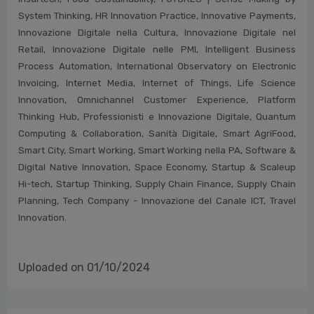
for Digital Envisioning, Cloud Transformation, Connected
Vehicle & Mobility, Contract Logistics “Gino Marchet”, Customer
Experience B2b, Cybersecurity & Data Protection, Data Center,
Design Thinking for Business, Digital & Sustainable, Digital B2b,
Digital Content, Digital Identity, Digital Transformation Academy,
Droni e Mobilità Aerea Avanzata, eCommerce B2c, EdTech,
Export Digitale, Extended Reality & Metaverse, Fintech &
Insurtech, Food Sustainability, FUTURES | Sense Making by
System Thinking, HR Innovation Practice, Innovative Payments,
Innovazione Digitale nella Cultura, Innovazione Digitale nel
Retail, Innovazione Digitale nelle PMI, Intelligent Business
Process Automation, International Observatory on Electronic
Invoicing, Internet Media, Internet of Things, Life Science
Innovation, Omnichannel Customer Experience, Platform
Thinking Hub, Professionisti e Innovazione Digitale, Quantum
Computing & Collaboration, Sanità Digitale, Smart AgriFood,
Smart City, Smart Working, Smart Working nella PA, Software &
Digital Native Innovation, Space Economy, Startup & Scaleup
Hi-tech, Startup Thinking, Supply Chain Finance, Supply Chain