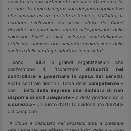
sempre più diffuso. Scelte affrettate fatte in passato
vengono riviste e corrette attraverso refactoring
architetturali e, in casi limitati, anche con la
ripatriation di alcuni servizi" dichiara
Stefano
Mainetti, Responsabile Scientifico
dell’Osservatorio Cloud Transformation.
"Quello
che osserviamo è un percorso di trasformazione ben
avviato, ma non certamente concluso. Da una parte,
ci sono strategie di migrazione del parco applicativo
che devono essere portate a termine; dall'altra, la
continua evoluzione dei servizi offerti dai Cloud
Provider, in particolare legata all'espansione delle
soluzioni SaaS e allo sviluppo dell'intelligenza
artificiale, richiede una costante rivalutazione delle
scelte e delle strategie adottate in passato."
Sono il
58%
le grandi organizzazioni che
confermano di riscontrare
difficoltà nel
controllare e governare la spesa dei servizi
.