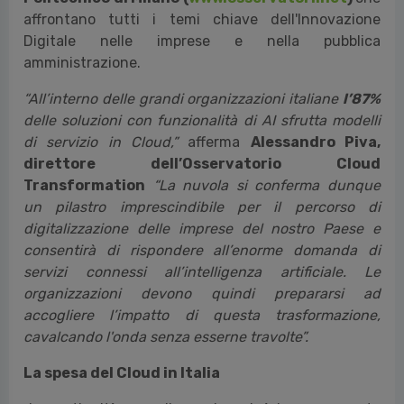
Sono alcuni risultati della ricerca dell’Osservatorio
Cloud Transformation del Politecnico di
Milano*
, giunto alla sua quattordicesima edizione,
presentata oggi durante il convegno “Cloud nell’era
della rivoluzione intelligente: cavalcare l’onda senza
esserne travolti”. Uno
degli oltre 50 differenti filoni di
ricerca degli
Osservatori Digital Innovation del
Politecnico di Milano (
www.osservatori.net
)
che
affrontano tutti i temi chiave dell'Innovazione
Digitale nelle imprese e nella pubblica
amministrazione.
“All’interno delle grandi organizzazioni italiane
l’87%
delle soluzioni con funzionalità di AI sfrutta modelli
di servizio in Cloud,”
afferma
Alessandro Piva,
direttore dell’Osservatorio Cloud
Transformation
“La nuvola si conferma dunque
un pilastro imprescindibile per il percorso di
digitalizzazione delle imprese del nostro Paese e