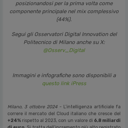
L’IA rappresenta la spinta principale di questa
crescita, sottolineando ancora una volta
come il cloud rappresenti la tecnologia
abilitante per l’innovazione. In particolare, i
servizi di infrastruttura hanno toccato il
valore di 2,1 miliardi di euro (+42% sul 2023),
posizionandosi per la prima volta come
componente principale nel mix complessivo
(44%).
Segui gli Osservatori Digital Innovation del
Politecnico di Milano anche su X:
@Osserv_Digital
Immagini e infografiche sono disponibili a