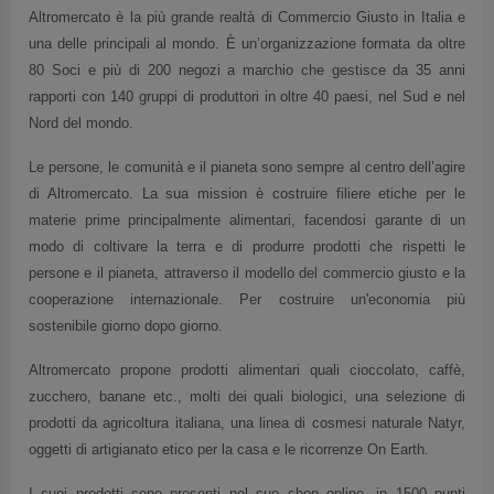
Altromercato è la più grande realtà di Commercio Giusto in Italia e
una delle principali al mondo. È un’organizzazione formata da oltre
80 Soci e più di 200 negozi a marchio che gestisce da 35 anni
rapporti con 140 gruppi di produttori in oltre 40 paesi, nel Sud e nel
Nord del mondo.
Le persone, le comunità e il pianeta sono sempre al centro dell’agire
di Altromercato. La sua mission è costruire filiere etiche per le
materie prime principalmente alimentari, facendosi garante di un
modo di coltivare la terra e di produrre prodotti che rispetti le
persone e il pianeta, attraverso il modello del commercio giusto e la
cooperazione internazionale. Per costruire un'economia più
sostenibile giorno dopo giorno.
Altromercato propone prodotti alimentari quali cioccolato, caffè,
zucchero, banane etc., molti dei quali biologici, una selezione di
prodotti da agricoltura italiana, una linea di cosmesi naturale Natyr,
oggetti di artigianato etico per la casa e le ricorrenze On Earth.
I suoi prodotti sono presenti nel suo shop online, in 1500 punti