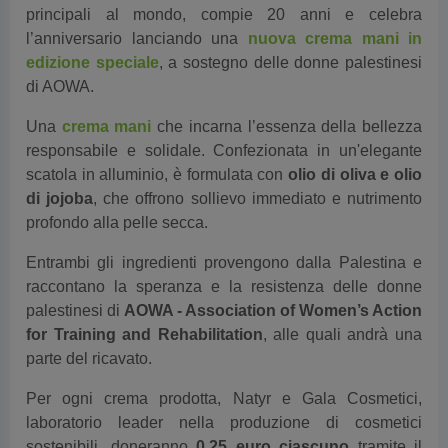
principali al mondo
,
compie
20 anni e celebra
l’anniversario lanciando una
nuova crema mani in
edizione speciale
, a sostegno delle donne palestinesi
di AOWA.
Una
crema mani
che incarna l’essenza della bellezza
responsabile e solidale. Confezionata in un'elegante
scatola in alluminio, è formulata con
olio di oliva e olio
di jojoba
, che offrono sollievo immediato e nutrimento
profondo alla pelle secca.
Entrambi gli ingredienti provengono dalla Palestina e
raccontano la speranza e la resistenza delle donne
palestinesi di
AOWA - Association of Women’s Action
for Training and Rehabilitation
, alle quali andrà una
parte del ricavato.
Per ogni crema prodotta, Natyr e Gala Cosmetici,
laboratorio leader nella produzione di cosmetici
sostenibili, doneranno
0,25 euro ciascuno
tramite il