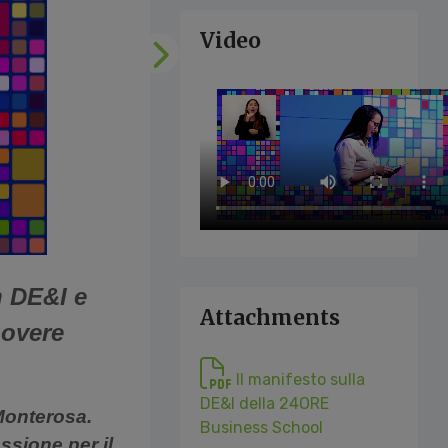
Video
Following
n DE&I e
Attachments
uovere
Il manifesto sulla
DE&I della 24ORE
 Monterosa.
Business School
ssione per il