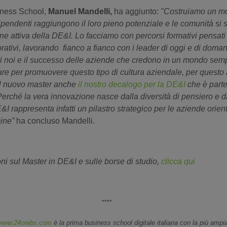
ness School,
Manuel Mandelli,
ha aggiunto:
"Costruiamo un mo
dipendenti raggiungono il loro pieno potenziale e le comunità si
ne attiva della DE&I. Lo facciamo con percorsi formativi pensati
rativi, lavorando fianco a fianco con i leader di oggi e di doman
tutti noi e il successo delle aziende che credono in un mondo semp
re per promuovere questo tipo di cultura aziendale, per questo
l nuovo master anche
il nostro decalogo per la DE&I
che è parte
Perché la vera innovazione nasce dalla diversità di pensiero e 
I rappresenta infatti un pilastro strategico per le aziende orien
ine”
ha concluso Mandelli.
oni sul Master in DE&I e sulle borse di studio,
clicca qui
****
www.24orebs.com
è la prima business school digitale italiana con la più ampia 