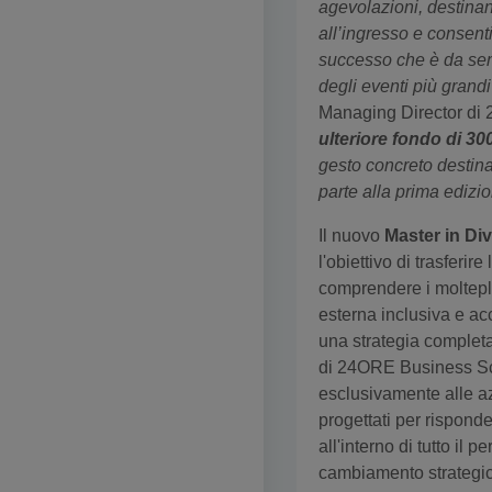
agevolazioni, destinand
all’ingresso e consent
successo che è da sem
degli eventi più grand
Managing Director di
ulteriore fondo di 3
gesto concreto destina
parte alla prima ediz
Il nuovo
Master in Di
l'obiettivo di trasferi
comprendere i moltepli
esterna inclusiva e acc
una strategia completa
di 24ORE Business Sch
esclusivamente alle az
progettati per risponde
all'interno di tutto il 
cambiamento strategic