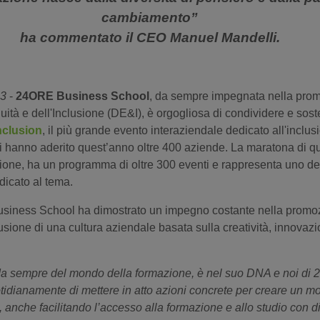
cambiamento”
ha commentato il CEO Manuel Mandelli.
23
-
24ORE Business School
, da sempre impegnata nella prom
quità e dell'Inclusione (DE&I), è orgogliosa di condividere e soste
clusion
, il più grande evento interaziendale dedicato all'inclus
i hanno aderito quest’anno oltre 400 aziende. La maratona di qu
zione, ha un programma di oltre 300 eventi e rappresenta uno de
dicato al tema.
iness School ha dimostrato un impegno costante nella promozi
usione di una cultura aziendale basata sulla creatività, innovazi
te da sempre del mondo della formazione, è nel suo DNA e noi d
dianamente di mettere in atto azioni concrete per creare un mod
e, anche facilitando l’accesso alla formazione e allo studio con d