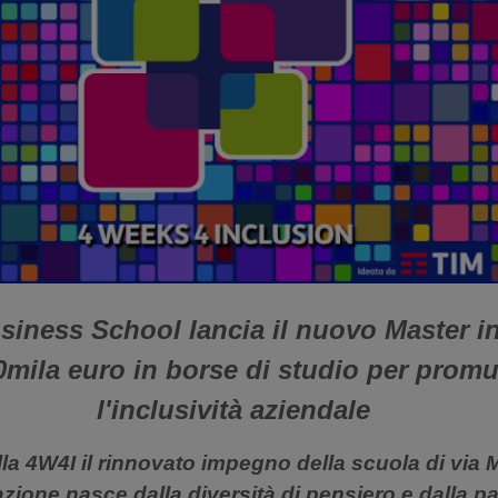
iness School lancia il nuovo Master i
00mila euro in borse di studio per prom
l'inclusività aziendale
lla 4W4I il rinnovato impegno della scuola di via
zione nasce dalla diversità di pensiero e dalla pa