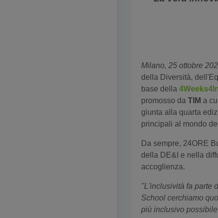
Milano, 25 ottobre 20
della Diversità, dell'E
base della
4Weeks4In
promosso da
TIM
a cu
giunta alla quarta edi
principali al mondo de
Da sempre, 24ORE Bus
della DE&I e nella diff
accoglienza.
"L'inclusività fa par
School cerchiamo quoti
più inclusivo possibil