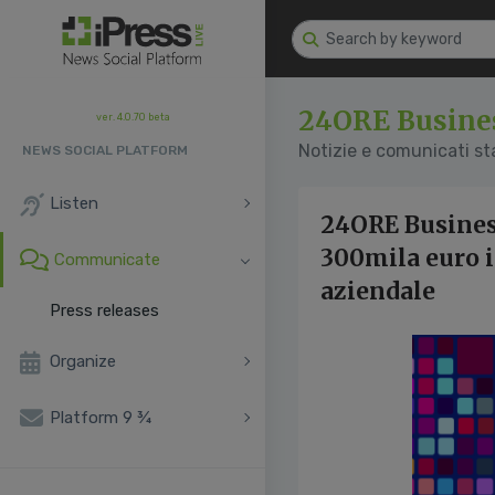
24ORE Busine
ver. 4.0.70 beta
Notizie e comunicati s
NEWS SOCIAL PLATFORM
Listen
24ORE Business
300mila euro i
Communicate
aziendale
Press releases
Organize
Platform 9 ¾