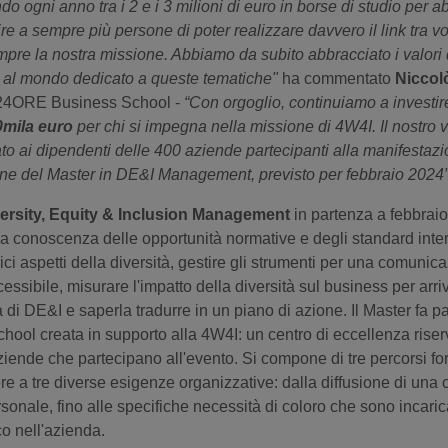
o ogni anno tra i 2 e i 3 milioni di euro in borse di studio per ab
ire a sempre più persone di poter realizzare davvero il link tra 
pre la nostra missione. Abbiamo da subito abbracciato i valori
i al mondo dedicato a queste tematiche"
ha commentato
Niccol
 24ORE Business School -
“Con orgoglio, continuiamo a investir
00mila euro
per chi si impegna nella missione di 4W4I. Il nostro 
to ai dipendenti delle 400 aziende partecipanti alla manifestaz
ione del Master in DE&I Management, previsto per febbraio 2024”
versity, Equity & Inclusion Management
in partenza a febbraio
re la conoscenza delle opportunità normative e degli standard inte
ci aspetti della diversità, gestire gli strumenti per una comunic
essibile, misurare l'impatto della diversità sul business per arri
 di DE&I e saperla tradurre in un piano di azione. Il Master fa 
ool creata in supporto alla 4W4I: un centro di eccellenza riser
iende che partecipano all'evento. Si compone di tre percorsi form
re a tre diverse esigenze organizzative: dalla diffusione di una 
personale, fino alle specifiche necessità di coloro che sono incarica
o nell'azienda.