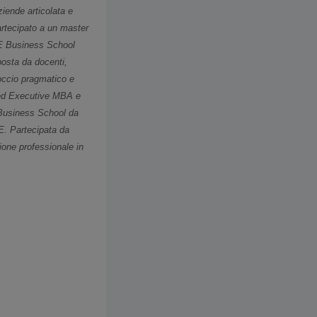
ziende articolata e
rtecipato a un master
ORE Business School
posta da docenti,
roccio pragmatico e
A ed Executive MBA e
 Business School da
E. Partecipata da
zione professionale in