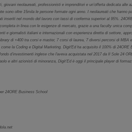
, giovani neolaureati, professionisti e imprenditori e un’offerta dedicata alle a
 sono oltre 15mila le persone formate ogni anno. I neolaureati che hanno pa
ati inseriti nel mondo del lavoro con tassi di conferma superiori al 95%. 24
completa in linea con le esigenze di mercato, grazie a una faculty unica com
i e giornalisti italiani e internazionali con esperienza diretta di settore, app
library di +400 tra corsi e master, 7 corsi di laurea, 7 diversi percorsi di MB
come la Coding e Digital Marketing. Digit'Ed ha acquisito il 100% di 24ORE
fondo d’investimenti inglese che l'aveva acquistata nel 2017 da Il Sole 24 OR
o e altri azionisti di minoranza, Digit’Ed è oggi il principale player di forma
per 24ORE Business School
ola.net