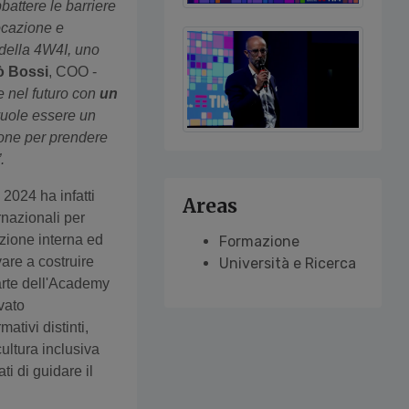
battere le barriere
vocazione e
 della 4W4I, uno
ò Bossi
, COO -
e nel futuro con
un
vuole essere un
ione per prendere
.
 2024 ha infatti
Areas
rnazionali per
azione interna ed
Formazione
vare a costruire
Università e Ricerca
parte dell'Academy
vato
ativi distinti,
cultura inclusiva
ti di guidare il