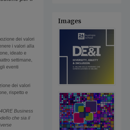
Images
ozione dei valori
nere i valori alla
ione, ideato e
attro settimane,
gli eventi
one dei valori
one, rispetto e
i 24ORE Business
ello che sia il
iverse