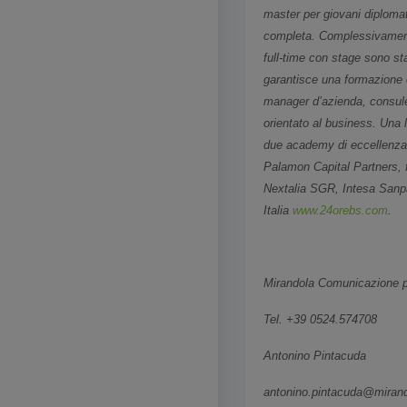
master per giovani diplomati
completa. Complessivamente
full-time con stage sono st
garantisce una formazione 
manager d’azienda, consulent
orientato al business. Una 
due academy di eccellenza 
Palamon Capital Partners, 
Nextalia SGR, Intesa Sanpaol
Italia
www.24orebs.com
.
Mirandola Comunicazione 
Tel. +39 0524.574708
Antonino Pintacuda
antonino.pintacuda@mirand