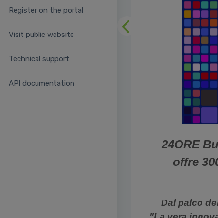
Register on the portal
Previous
Visit public website
Technical support
API documentation
24ORE Bus
offre 3
Dal palco de
"La vera innova