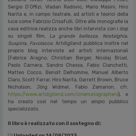
Sergio D’Offizi, Vladan Radovic, Mario Masini, Hiro
Narita e, in campo teatrale, ad artisti e teorici della
luce come Fabrizio Crisafulli. Oltre alle monografie la
casa editrice realizza anche libri intervista con i dop
su singoli film
, La grande bellezza
,
Nostalghia
,
Suspiria
,
Favolacce
. Artdigiland pubblica inoltre nel
proprio blog interviste ad artisti internazionali
(Fabrice Aragno, Christian Berger, Nicolaj Brüel,
Paolo Carnera, Sandro Chessa, Fabio Cianchetti,
Matteo Cocco, Benoît Delhomme, Manuel Alberto
Claro, Scott Farrar, Hiro Narita, Garrett Brown, Bruce
Nicholson, Jörg Widmer, Fabio Zamarion, cfr.
https://www.artdigiland.com/cinematographers
), e
ha creato così nel tempo un ampio pubblico
specializzato.
Il libro è realizzato con il sostegno di:
Uploaded on 14/09/2023