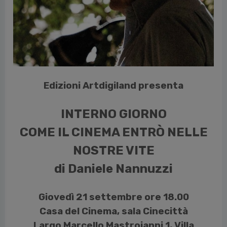
vious
Edizioni Artdigiland presenta
INTERNO GIORNO
COME IL CINEMA ENTRÒ NELLE
NOSTRE VITE
di Daniele Nannuzzi
Giovedì 21 settembre ore 18.00
Casa del Cinema, sala Cinecittà
Largo Marcello Mastroianni 1, Villa