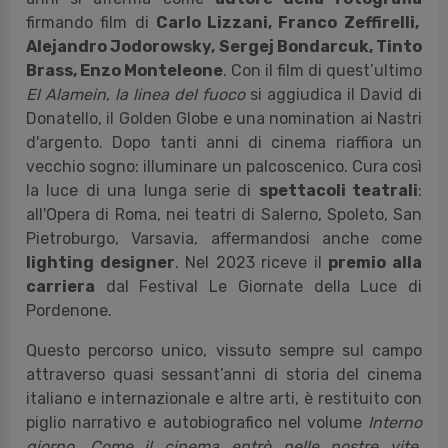
firmando film di
Carlo Lizzani, Franco Zeffirelli,
Alejandro Jodorowsky, Sergej Bondarcuk, Tinto
Brass, Enzo Monteleone
. Con il film di quest’ultimo
El Alamein
,
la linea del fuoco
si aggiudica il David di
Donatello, il Golden Globe e una nomination ai Nastri
d'argento. Dopo tanti anni di cinema riaffiora un
vecchio sogno: illuminare un palcoscenico. Cura così
la luce di una lunga serie di
spettacoli teatrali
:
all'Opera di Roma, nei teatri di Salerno, Spoleto, San
Pietroburgo, Varsavia, affermandosi anche come
lighting designer
. Nel 2023 riceve il
premio alla
carriera
dal Festival Le Giornate della Luce di
Pordenone.
Questo percorso unico, vissuto sempre sul campo
attraverso quasi sessant’anni di storia del cinema
italiano e internazionale e altre arti, è restituito con
piglio narrativo e autobiografico nel volume
Interno
giorno. Come il cinema entrò nelle nostre vite
,