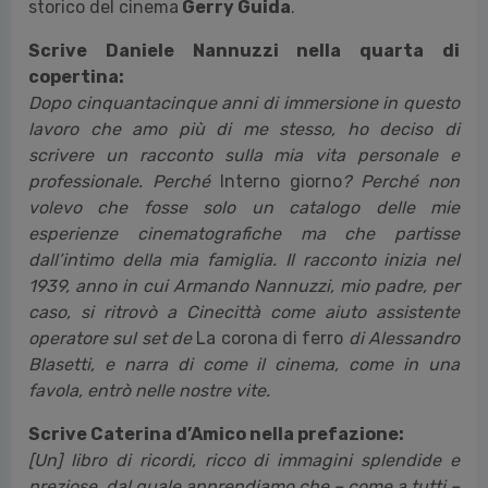
storico del cinema
Gerry Guida
.
Scrive Daniele Nannuzzi nella quarta di
copertina:
Dopo cinquantacinque anni di immersione in questo
lavoro che amo più di me stesso, ho deciso di
scrivere un racconto sulla mia vita personale e
professionale. Perché
Interno giorno
? Perché non
volevo che fosse solo un catalogo delle mie
esperienze cinematografiche ma che partisse
dall’intimo della mia famiglia. Il racconto inizia nel
1939, anno in cui Armando Nannuzzi, mio padre, per
caso, si ritrovò a Cinecittà come aiuto assistente
operatore sul set de
La corona di ferro
di Alessandro
Blasetti, e narra di come il cinema, come in una
favola, entrò nelle nostre vite.
Scrive Caterina d’Amico nella prefazione:
[Un] libro di ricordi, ricco di immagini splendide e
preziose, dal quale apprendiamo che – come a tutti –